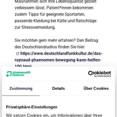
Maßnahmen sich Ihre Lebensqualität gezielt
verbessern lässt. Patient*innen bekommen
zudem Tipps für geeignete Sportarten,
passende Kleidung bei Kälte und Ratschläge
zur Stressvermeidung.
Sie möchten gern mehr erfahren? Den Beitrag
des Deutschlandradios finden Sie hier:
https://www.deutschlandfunkkultur.de/das-
raynaud-phaenomen-bewegung-kann-helfen-
100.html
Kontakt:
Zustimmung
Details
Über Cookies
Klinik für Gefäßmedizin
Leitender Angiologe, Dr. med. Torsten
Heldmann
Privatsphäre-Einstellungen
Tel.
030 8955-3711
Wir setzen Cookies ein, um Informationen über Ihren
E-Mail:
gefaessmedizin.martin-