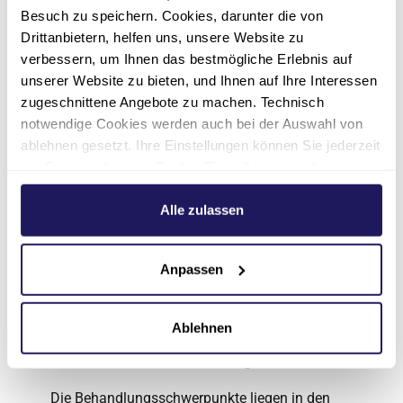
Besuch zu speichern. Cookies, darunter die von
luther(at)jsd.de
Drittanbietern, helfen uns, unsere Website zu
Über das Martin Luther
verbessern, um Ihnen das bestmögliche Erlebnis auf
unserer Website zu bieten, und Ihnen auf Ihre Interessen
Krankenhaus
zugeschnittene Angebote zu machen. Technisch
notwendige Cookies werden auch bei der Auswahl von
Das Martin Luther Krankenhaus in Berlin
ablehnen gesetzt. Ihre Einstellungen können Sie jederzeit
Charlottenburg-Wilmersdorf, ein Unternehmen
am Seitenende unter Cookie-Einstellungen ändern.
der Johannesstift Diakonie, ist ein Akut- und
Weitere Informationen hierzu finden Sie in unserer
Unfallkrankenhaus sowie Akademisches
Datenschutzerklärung
.
Alle zulassen
Lehrkrankenhaus der Charité –
Universitätsmedizin Berlin. Das 1931
Anpassen
gegründete Haus verfügt über 260 Betten.
Jährlich werden in den neun Kliniken und
seinen zertifizierten Zentren circa 15.000
Ablehnen
Patient*innen stationär und 21.000
Patient*innen ambulant versorgt.
Die Behandlungsschwerpunkte liegen in den