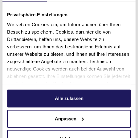
Privatsphäre-Einstellungen
Wir setzen Cookies ein, um Informationen über Ihren
Besuch zu speichern. Cookies, darunter die von
Drittanbietern, helfen uns, unsere Website zu
verbessern, um Ihnen das bestmögliche Erlebnis auf
unserer Website zu bieten, und Ihnen auf Ihre Interessen
zugeschnittene Angebote zu machen. Technisch
notwendige Cookies werden auch bei der Auswahl von
ablehnen gesetzt. Ihre Einstellungen können Sie jederzeit
am Seitenende unter Cookie-Einstellungen ändern.
Weitere Informationen hierzu finden Sie in unserer
Datenschutzerklärung
.
Alle zulassen
Lehrkraft
Barbara Brunke
Anpassen
Reha Akademie Berlin
Staatlich anerkannte Lehrkraft im