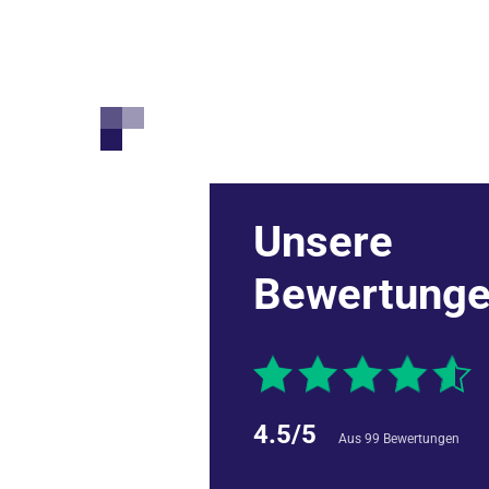
Unsere
Mein stationärer Aufenthalt war in der
Gefäßchirurgie. ***haben mich vor dem 
Bewertung
aufgeklärt, sodass ich keine Bedenken 
4.5/5
Aus 99 Bewertungen