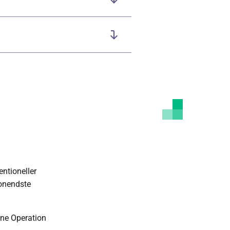
entioneller
honendste
ine Operation