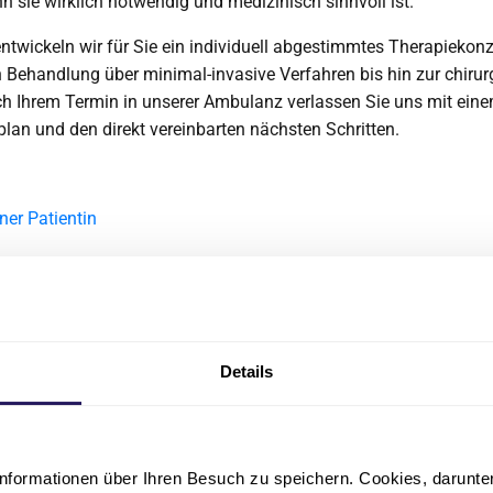
n sie wirklich notwendig und medizinisch sinnvoll ist.
wickeln wir für Sie ein individuell abgestimmtes Therapiekonz
 Behandlung über minimal-invasive Verfahren bis hin zur chiru
h Ihrem Termin in unserer Ambulanz verlassen Sie uns mit eine
an und den direkt vereinbarten nächsten Schritten.
ztliche Beratung im Vordergrund steht, sorgt
Ihrer Behandlung.
Details
Angiologie
nformationen über Ihren Besuch zu speichern. Cookies, darunter 