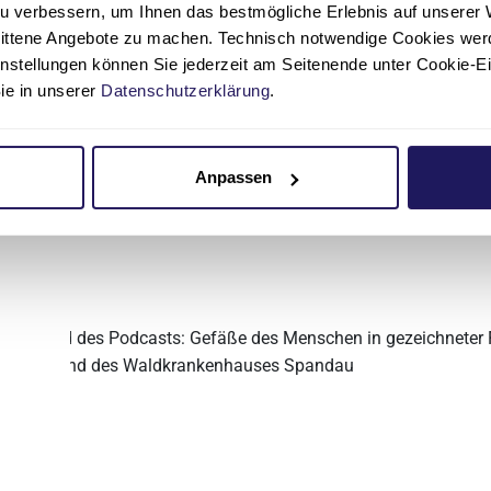
u verbessern, um Ihnen das bestmögliche Erlebnis auf unserer 
Gefäß- und Endovaskularchirurgie
nittene Angebote zu machen. Technisch notwendige Cookies wer
instellungen können Sie jederzeit am Seitenende unter Cookie-E
Sie in unserer
Datenschutzerklärung
.
Interventionelle Radiologie
Shuntzentrum
Anpassen
und
ast
d