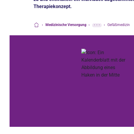
Therapiekonzept.
›
Medizinische Versorgung
›
···
›
Gefäßmedizin
Startseite