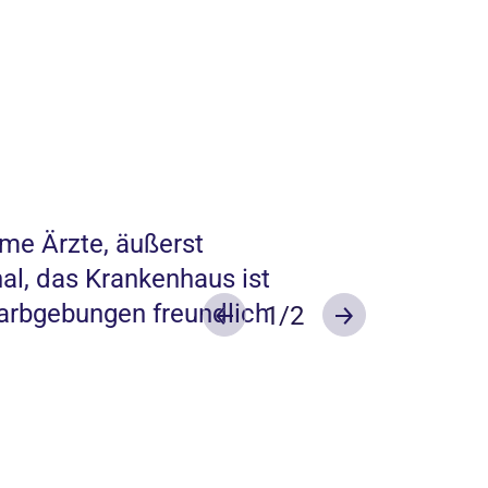
ame Ärzte, äußerst
Zuviele verschied
al, das Krankenhaus ist
verordnet etwas a
arbgebungen freundlich
Wenn man einen A
1
/2
Previous
Next
vertr...