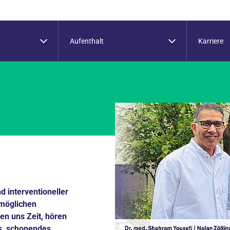
Aufenthalt
Karriere
 interventioneller
tmöglichen
n uns Zeit, hören
es, schonendes