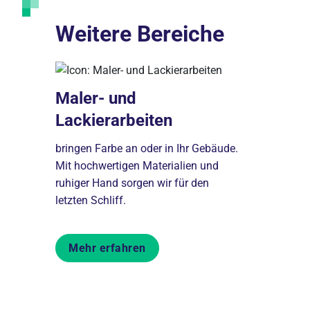
Weitere Bereiche
Maler- und
Lackierarbeiten
bringen Farbe an oder in Ihr Gebäude.
Mit hochwertigen Materialien und
Sanitär
d
ruhiger Hand sorgen wir für den
letzten Schliff.
Klimat
Sanitär-, H
erung,
Mehr erfahren
bereiten Ih
rbeiten?
einen kühle
echt und
Expertise s