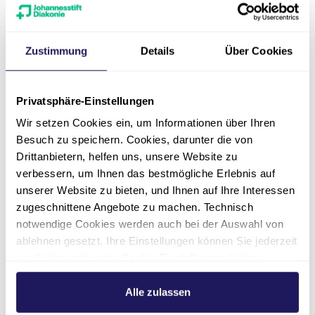
Gärtnerei auf dem Friedhof „In den Kisseln“
Zustimmung
Details
Über Cookies
Privatsphäre-Einstellungen
Das leisten wir für Sie
Wir setzen Cookies ein, um Informationen über Ihren
Trauerfloristik
Besuch zu speichern. Cookies, darunter die von
Drittanbietern, helfen uns, unsere Website zu
Pflege und Eindeckung von Gräbern durch
verbessern, um Ihnen das bestmögliche Erlebnis auf
unseren geprüften Friedhofsfachbetrieb
unserer Website zu bieten, und Ihnen auf Ihre Interessen
zugeschnittene Angebote zu machen. Technisch
Liefern von Blumenarrangements zur
notwendige Cookies werden auch bei der Auswahl von
Grabstelle
ablehnen gesetzt. Ihre Einstellungen können Sie jederzeit
Pflege von Gemeinschaftsgrabanlagen wie
am Seitenende unter Cookie-Einstellungen ändern.
Weitere Informationen hierzu finden Sie in unserer
dem>Memoriam-Garten
Datenschutzerklärung
.
Alle zulassen
Zusammenarbeit mit der
Friedhof