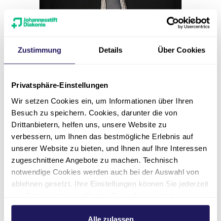
Zustimmung
Details
Über Cookies
Leitung strategischer Einkauf
Marco Lasczyk
Privatsphäre-Einstellungen
Wir setzen Cookies ein, um Informationen über Ihren
Johannesstift Diakonie Services |
Besuch zu speichern. Cookies, darunter die von
Service Center Einkauf und Logistik
Drittanbietern, helfen uns, unsere Website zu
verbessern, um Ihnen das bestmögliche Erlebnis auf
030 762891-221
unserer Website zu bieten, und Ihnen auf Ihre Interessen
zugeschnittene Angebote zu machen. Technisch
marco.lasczyk(at)jsd.de
notwendige Cookies werden auch bei der Auswahl von
ablehnen gesetzt. Ihre Einstellungen können Sie jederzeit
am Seitenende unter Cookie-Einstellungen ändern.
Weitere Informationen hierzu finden Sie in unserer
Datenschutzerklärung
.
Alle zulassen