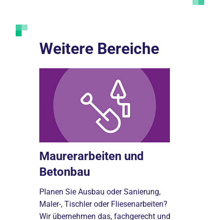
Weitere Bereiche
Sanitär
Maurerarbeiten und
Klimat
Betonbau
für viele
amit Ihr
Sanitär-, H
Planen Sie Ausbau oder Sanierung,
ei
bereiten Ih
Maler-, Tischler oder Fliesenarbeiten?
moderne
einen kühle
Wir übernehmen das, fachgerecht und