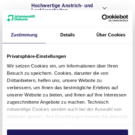
Hochwertige Anstrich- und
Lackierarbeiten
Individuelle Tapezierarbeiten
Zustimmung
Details
Über Cookies
Kreative
Beschichtungstechniken
Privatsphäre-Einstellungen
Wir setzen Cookies ein, um Informationen über Ihren
Dekorative Zierprofile
Besuch zu speichern. Cookies, darunter die von
Drittanbietern, helfen uns, unsere Website zu
verbessern, um Ihnen das bestmögliche Erlebnis auf
Notwendige Holz- /
unserer Website zu bieten, und Ihnen auf Ihre Interessen
Metallschutzanstriche
zugeschnittene Angebote zu machen. Technisch
notwendige Cookies werden auch bei der Auswahl von
Schimmelbeseitigung
ablehnen gesetzt. Ihre Einstellungen können Sie jederzeit
am Seitenende unter Cookie-Einstellungen ändern.
Weitere Informationen hierzu finden Sie in unserer
Verwendung qualitativ