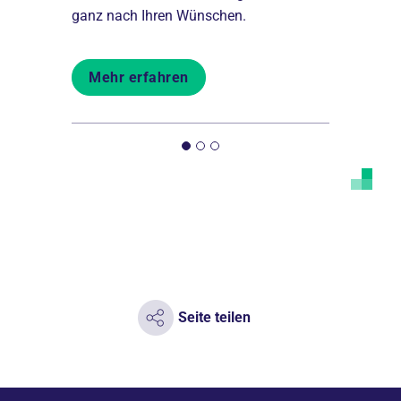
en.
Expertise s
ganz nach Ihren Wünschen.
Mehr er
Mehr erfahren
Seite teilen