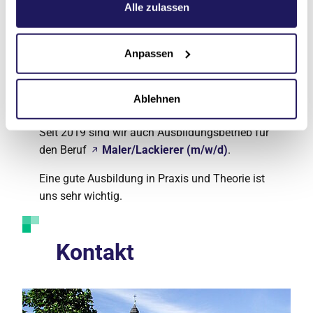
Datenschutzerklärung
.
Alle zulassen
hochwertiger Materialien
Anpassen
Ausbildungsbetrieb
Ablehnen
Seit 2019 sind wir auch Ausbildungsbetrieb für
den Beruf
Maler/Lackierer (m/w/d)
.
Eine gute Ausbildung in Praxis und Theorie ist
uns sehr wichtig.
Kontakt