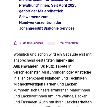
Privatkund*innen: Seit April 2025
gehört der Malereibetrieb
Schwersenz zum
Handwerkerzentrum der
Johannesstift Diakonie Services.
›
Unsere Services
›
···
›
Malereibetrieb
Startseite
Wohnlich und schön wird ein Gebäude erst mit
ansprechend gestalteten
Innen- und
Außenwänden
. Ob
Putz
,
Tapete
in
verschiedensten Ausführungen oder
Anstriche
in allen denkbaren
Nuancen
und
Techniken
:
Mit
hochwertigen Farben und Lacken
kümmern sich unsere erfahrenen Maler*innen
und Lackierer*innen um Ihre Wände, Decken
und Fassaden. Auch mit Ihren
Lackierarbeiten