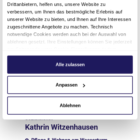
Drittanbietern, helfen uns, unsere Website zu
verbessern, um Ihnen das bestmögliche Erlebnis auf
unserer Website zu bieten, und Ihnen auf Ihre Interessen
zugeschnittene Angebote zu machen. Technisch
notwendige Cookies werden auch bei der Auswahl von
ablehnen gesetzt. Ihre Einstellungen können Sie jederzeit
am Seitenende unter Cookie-Einstellungen ändern.
Weitere Informationen hierzu finden Sie in unserer
Datenschutzerklärung
.
Alle zulassen
Anpassen
Ablehnen
Sozialdienst
Kathrin Witzenhausen