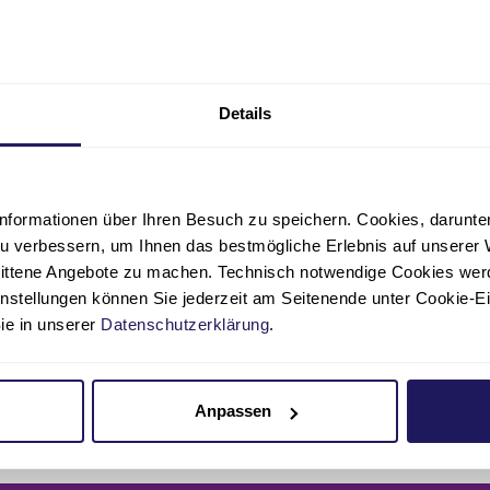
Details
ichen Sie uns
nformationen über Ihren Besuch zu speichern. Cookies, darunter 
u verbessern, um Ihnen das bestmögliche Erlebnis auf unserer 
hnen am Wasserturm
nittene Angebote zu machen. Technisch notwendige Cookies wer
r Straße 43
instellungen können Sie jederzeit am Seitenende unter Cookie-E
 Neuendorf
Sie in unserer
Datenschutzerklärung
.
der S-Bahn
s S Hohen Neuendorf, ca. 16 Minuten Fußweg
Anpassen