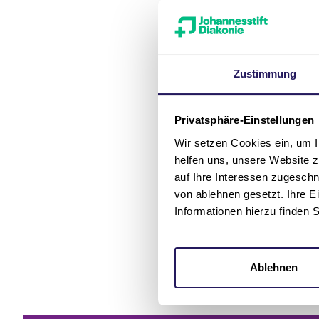
Zustimmung
So erre
Privatsphäre-Einstellungen
Adresse
Wir setzen Cookies ein, um I
helfen uns, unsere Website z
Pflege & Wo
auf Ihre Interessen zugesch
Oranienburge
von ablehnen gesetzt. Ihre E
16540 Hohen
Informationen hierzu finden 
Anfahrt mit 
S1, S8 bi
Ablehnen