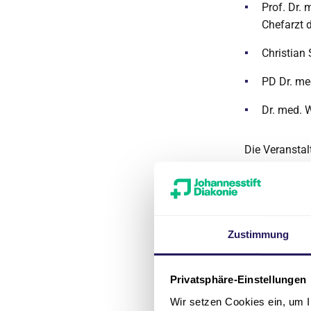
Prof. Dr.
Chefarzt 
Christian
PD Dr. med
Dr. med. 
Die Veranstalt
niedergelasse
vorzustellen.
Anmeldungen e
03991 158-6
Zustimmung
Müritz-Klinik
Interdis
Privatsphäre-Einstellungen
Wir setzen Cookies ein, um I
Dienstags bie