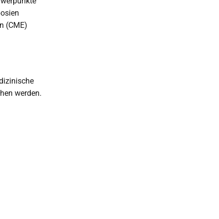
chwerpunkte
posien
en (CME)
dizinische
chen werden.