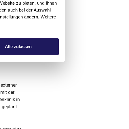
Website zu bieten, und Ihnen
zusammen mit
den auch bei der Auswahl
ungenklinik
instellungen ändern. Weitere
Themen statt.
Alle zulassen
ich
ammer ist
externer
mit der
nklinik in
 geplant.