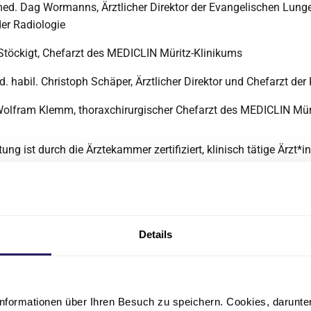
 med. Dag Wormanns, Ärztlicher Direktor der Evangelischen Lung
der Radiologie
 Stöckigt, Chefarzt des MEDICLIN Müritz-Klinikums
. habil. Christoph Schäper, Ärztlicher Direktor und Chefarzt de
Wolfram Klemm, thoraxchirurgischer Chefarzt des MEDICLIN Mür
ung ist durch die Ärztekammer zertifiziert, klinisch tätige Ärzt*
ne Kolleg*innen haben die Möglichkeit, eigene Fälle mitzubring
 Diese werden dann interdisziplinär im Plenum beraten.
rfolgen über das Sekretariat des Chefarztes der Klinik Amsee 
40
, Fax 03991 158 675) oder das Sekretariat der Thoraxchirurg
Details
um (Telefon
03991 777-727
, Fax 03991 772 531).
ziplinäre Thoraxkonferenzen
nformationen über Ihren Besuch zu speichern. Cookies, darunter 
ten wir um 15:00 Uhr interdisziplinäre Thoraxkonferenzen an. E