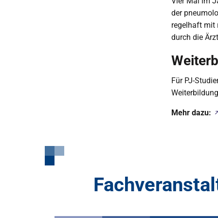
Vier Mal im J
der pneumolo
regelhaft mit
durch die Är
Weiterb
Für PJ-Studie
Weiterbildung
Mehr dazu:
Fachveransta