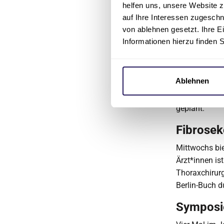
helfen uns, unsere Website z
externer Ärz
auf Ihre Interessen zugesch
der Thoraxch
von ablehnen gesetzt. Ihre E
durchgeführt.
Informationen hierzu finden 
Fort- un
Einmal monatl
Ablehnen
Unter anderem
eingeladen, u
geplant.
Fibrosek
Mittwochs bie
Ärzt*innen i
Thoraxchirur
Berlin-Buch d
Symposi