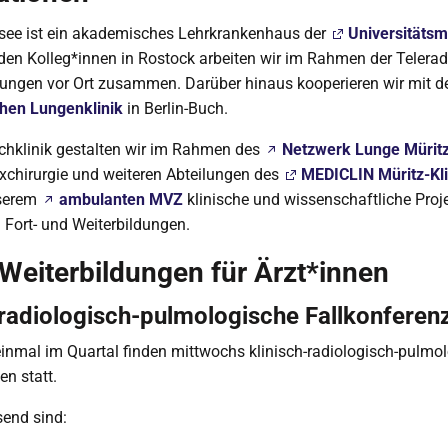
msee ist ein akademisches Lehrkrankenhaus der
Universitätsm
 den Kolleg*innen in Rostock arbeiten wir im Rahmen der Telerad
dungen vor Ort zusammen. Darüber hinaus kooperieren wir mit d
hen Lungenklinik
in Berlin-Buch.
chklinik gestalten wir im Rahmen des
Netzwerk Lunge Mürit
xchirurgie und weiteren Abteilungen des
MEDICLIN Müritz-Kl
nserem
ambulanten MVZ
klinische und wissenschaftliche Proj
h Fort- und Weiterbildungen.
 Weiterbildungen für Ärzt*innen
-radiologisch-pulmologische Fallkonferen
nmal im Quartal finden mittwochs klinisch-radiologisch-pulmo
en statt.
send sind: