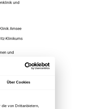
enklinik und
r Klinik Amsee
itz-Klinikums
innen und
en und
(Telefon
ie MEDICLIN
Über Cookies
die von Drittanbietern,
ine Teilnahme