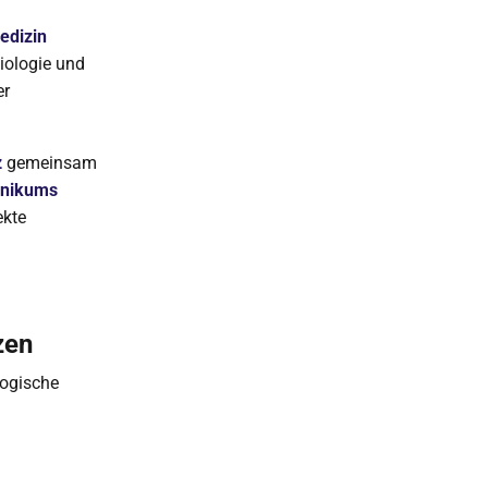
edizin
iologie und
er
z
gemeinsam
inikums
ekte
zen
logische