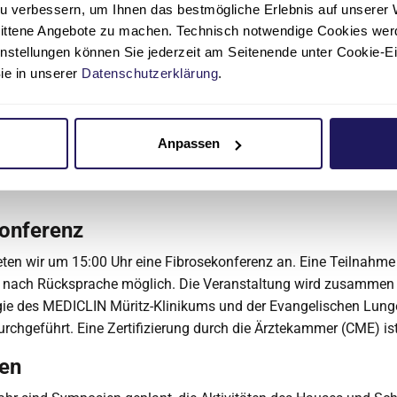
u verbessern, um Ihnen das bestmögliche Erlebnis auf unserer 
t*innen ist nach Rücksprache möglich. Die Veranstaltung wird 
nittene Angebote zu machen. Technisch notwendige Cookies wer
irurgie des MEDICLIN Müritz-Klinikums und der Evangelischen L
instellungen können Sie jederzeit am Seitenende unter Cookie-E
 Eine Zertifizierung durch die Ärztekammer (CME) ist geplant.
Sie in unserer
Datenschutzerklärung
.
d Weiterbildungen zu aktuellen Themen
ich findet dienstags eine Fort- und Weiterbildung zu aktuellen 
Anpassen
 werden Fallberichte besprochen. Externe Ärzt*innen sind herzl
m Anmeldung wird gebeten. Eine Zertifizierung durch die Ärztek
onferenz
ten wir um 15:00 Uhr eine Fibrosekonferenz an. Eine Teilnahme 
st nach Rücksprache möglich. Die Veranstaltung wird zusammen 
gie des MEDICLIN Müritz-Klinikums und der Evangelischen Lunge
urchgeführt. Eine Zertifizierung durch die Ärztekammer (CME) ist
en