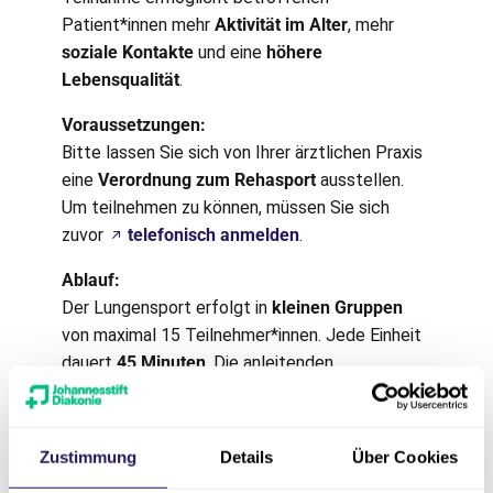
Patient*innen mehr
Aktivität im Alter
, mehr
soziale Kontakte
und eine
höhere
Lebensqualität
.
Voraussetzungen:
Bitte lassen Sie sich von Ihrer ärztlichen Praxis
eine
Verordnung zum Rehasport
ausstellen.
Um teilnehmen zu können, müssen Sie sich
zuvor
telefonisch anmelden
.
Ablauf:
Der Lungensport erfolgt in
kleinen Gruppen
von maximal 15 Teilnehmer*innen. Jede Einheit
dauert
45 Minuten
. Die anleitenden
Physiotherapeut*innen berücksichtigen dabei
selbstverständlich Ihre persönliche Diagnose
und Behandlung.
Zustimmung
Details
Über Cookies
Gruppenzeiten: