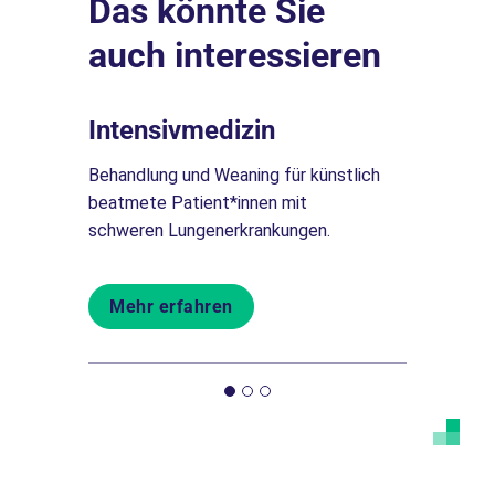
Das könnte Sie
auch interessieren
Intensivmedizin
Pneumo
re
Behandlung und Weaning für künstlich
Die Allgem
thalt im
beatmete Patient*innen mit
diagnostizi
schweren Lungenerkrankungen.
Erkrankung
Mehr erfahren
Mehr er