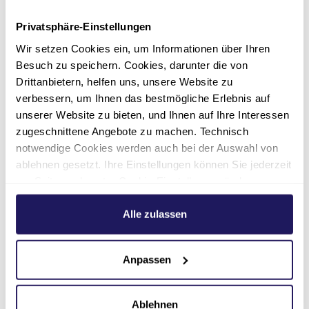
mittwochs von 08:15 bis 09:00 Uhr
Privatsphäre-Einstellungen
Wir setzen Cookies ein, um Informationen über Ihren
donnerstags von 13:00 bis 13:45 Uhr
Besuch zu speichern. Cookies, darunter die von
Drittanbietern, helfen uns, unsere Website zu
Der Lungensport findet in den Räumen des
verbessern, um Ihnen das bestmögliche Erlebnis auf
Müritzsportclubs
statt.
unserer Website zu bieten, und Ihnen auf Ihre Interessen
zugeschnittene Angebote zu machen. Technisch
Was wird beim Lungensport
notwendige Cookies werden auch bei der Auswahl von
gemacht?
ablehnen gesetzt. Ihre Einstellungen können Sie jederzeit
am Seitenende unter Cookie-Einstellungen ändern.
Mit Belastbarkeitstraining, Ausdauer- und
Weitere Informationen hierzu finden Sie in unserer
Beweglichkeitstraining, gezieltem
Datenschutzerklärung
.
Alle zulassen
Muskelaufbau, gestärkter Muskelkraft und
einer Verbesserung der Koordination von
Bewegungsabläufen unterstützen Sie
Anpassen
langfristig Ihre Atmung.
Auch außerhalb unseres Lungensports sollten
Ablehnen