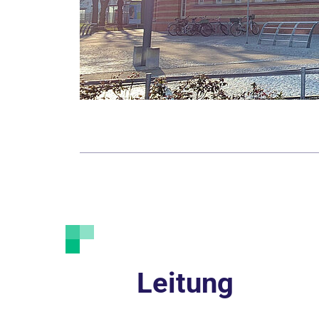
Modern ausgestatteter Wartebereich im MVZ de
Leitung