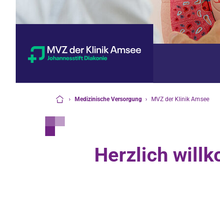
›
Medizinische Versorgung
›
MVZ der Klinik Amsee
Startseite
Herzlich wil