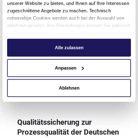
unserer Website zu bieten, und Ihnen auf Ihre Interessen
Managementsystem DIN EN ISO 9001:2015
zugeschnittene Angebote zu machen. Technisch
zertifiziert.
notwendige Cookies werden auch bei der Auswahl von
Mehr dazu
:
Wieso Cert
ablehnen gesetzt. Ihre Einstellungen können Sie jederzeit
am Seitenende unter Cookie-Einstellungen ändern.
Weitere Informationen hierzu finden Sie in unserer
Datenschutzerklärung
.
Alle zulassen
Anpassen
Ablehnen
Qualitätssicherung zur
Prozessqualität der Deutschen