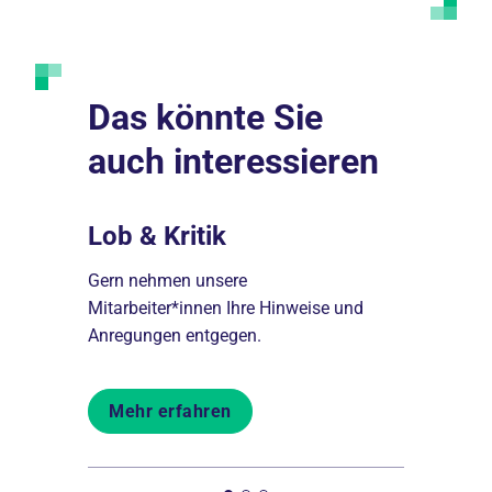
Das könnte Sie
auch interessieren
Lob & Kritik
Behand
thalt in
Gern nehmen unsere
Hier finden 
fnahme
Mitarbeiter*innen Ihre Hinweise und
Behandlung
Anregungen entgegen.
Hauses.
Mehr erfahren
Mehr er