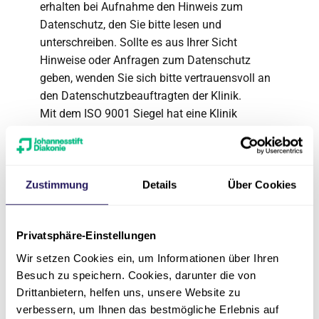
erhalten bei Aufnahme den Hinweis zum
Datenschutz, den Sie bitte lesen und
unterschreiben. Sollte es aus Ihrer Sicht
Hinweise oder Anfragen zum Datenschutz
geben, wenden Sie sich bitte vertrauensvoll an
den Datenschutzbeauftragten der Klinik.
Mit dem ISO 9001 Siegel hat eine Klinik
nachgewiesen, dass sie nicht nur hohe
Ansprüche an sich stellt, sondern vor allem,
dass ihr auch die Umsetzung der Ansprüche
gelungen ist (der hohe Anspruch ist der Kern
Zustimmung
Details
Über Cookies
des Zertifizierungsprozesses).
Privatsphäre-Einstellungen
Wir setzen Cookies ein, um Informationen über Ihren
Zertifizierung nach DIN EN ISO
Besuch zu speichern. Cookies, darunter die von
9001
Drittanbietern, helfen uns, unsere Website zu
verbessern, um Ihnen das bestmögliche Erlebnis auf
Die Klinik Amsee ist erfolgreich nach dem