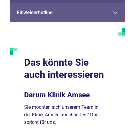
Einweiserhotline
Das könnte Sie
auch interessieren
Darum Klinik Amsee
Behand
tionen
Sie möchten sich unserem Team in
Hier finden 
ee in
der Klinik Amsee anschließen? Das
Behandlung
spricht für uns.
Hauses.