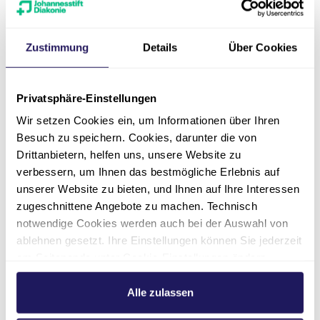
Zustimmung
Details
Über Cookies
Service & Zuwendung: Unsere Service-Credos
Privatsphäre-Einstellungen
Wir setzen Cookies ein, um Informationen über Ihren
Besuch zu speichern. Cookies, darunter die von
Drittanbietern, helfen uns, unsere Website zu
Unsere Geschichte
verbessern, um Ihnen das bestmögliche Erlebnis auf
unserer Website zu bieten, und Ihnen auf Ihre Interessen
zugeschnittene Angebote zu machen. Technisch
Gründungsjahre
notwendige Cookies werden auch bei der Auswahl von
ablehnen gesetzt. Ihre Einstellungen können Sie jederzeit
am Seitenende unter Cookie-Einstellungen ändern.
Nachkriegsjahre und DDR
Weitere Informationen hierzu finden Sie in unserer
Datenschutzerklärung
.
Alle zulassen
Wende und Beginn der