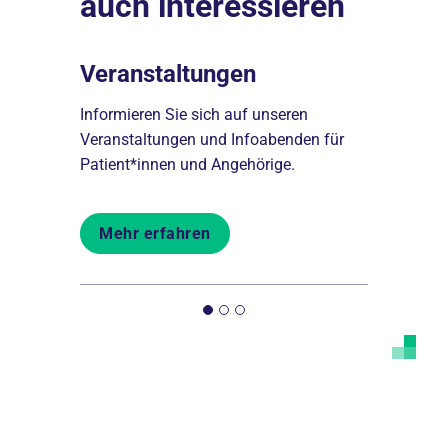
auch interessieren
n
Veranstaltungen
Behand
n aus dem
Informieren Sie sich auf unseren
Hier finden 
haus
Veranstaltungen und Infoabenden für
Behandlung
Patient*innen und Angehörige.
Hauses.
Mehr erfahren
Mehr er