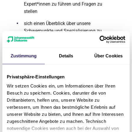
Expert*innen zu führen und Fragen zu
stellen
sich einen Überblick über unsere
Schwerpunkte und Spezialisierung zu
verschaffen
sich mit anderen Schwangeren/werdenden
Zustimmung
Details
Über Cookies
Eltern auszutauschen
sich über bestimmte geburtshilfliche
Privatsphäre-Einstellungen
Anwendungen zu informieren und ggf. zu
testen:
Wir setzen Cookies ein, um Informationen über Ihren
Tens-Geräte
Besuch zu speichern. Cookies, darunter die von
Drittanbietern, helfen uns, unsere Website zu
Aromatherapien
verbessern, um Ihnen das bestmögliche Erlebnis auf
unserer Website zu bieten, und Ihnen auf Ihre Interessen
Bondingtuch
zugeschnittene Angebote zu machen. Technisch
Kolostrumset
notwendige Cookies werden auch bei der Auswahl von