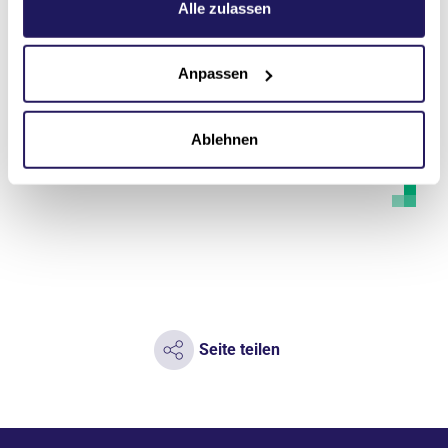
Datenschutzerklärung
.
Alle zulassen
Patient*innen und Angehörige.
Hauses.
Anpassen
Mehr erfahren
Mehr er
Ablehnen
Seite teilen