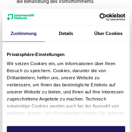
die Behandlung des Vorhofflimmerns.
Anmeldung
Die Teilnahme ist kostenlos. Für eine bessere
Zustimmung
Details
Über Cookies
Planung bitten wir um
vorherige
Anmeldung
.
Privatsphäre-Einstellungen
Wir setzen Cookies ein, um Informationen über Ihren
Besuch zu speichern. Cookies, darunter die von
Das könnte Sie
Drittanbietern, helfen uns, unsere Website zu
verbessern, um Ihnen das bestmögliche Erlebnis auf
auch interessieren
unserer Website zu bieten, und Ihnen auf Ihre Interessen
zugeschnittene Angebote zu machen. Technisch
notwendige Cookies werden auch bei der Auswahl von
n
Veranstaltungen
Behand
ablehnen gesetzt. Ihre Einstellungen können Sie jederzeit
am Seitenende unter Cookie-Einstellungen ändern.
n aus dem
Informieren Sie sich auf unseren
Hier finden 
Weitere Informationen hierzu finden Sie in unserer
haus
Veranstaltungen und Infoabenden für
Behandlung