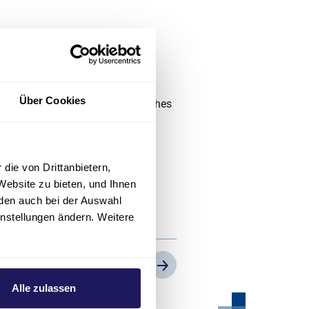
us mitten im
Über Cookies
enpfleger auf der
seit 2018 im Martin Luther
die von Drittanbietern,
Website zu bieten, und Ihnen
den auch bei der Auswahl
instellungen ändern. Weitere
2
/4
Previous
Next
Alle zulassen