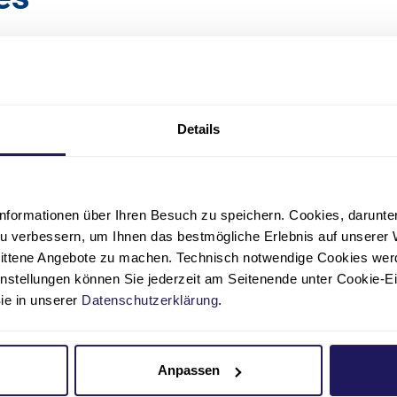
„Ein Krankenha
Grünen“
Details
06.04.2021
Pflege
Florian, Gesundheits- und Krank
intensivmedizinischen Station, 
nformationen über Ihren Besuch zu speichern. Cookies, darunter 
Krankenhaus
u verbessern, um Ihnen das bestmögliche Erlebnis auf unserer 
nittene Angebote zu machen. Technisch notwendige Cookies wer
Zur Story
instellungen können Sie jederzeit am Seitenende unter Cookie-E
Sie in unserer
Datenschutzerklärung
.
Anpassen