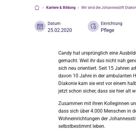
›
Karriere & Bildung
›
Wir sind die Johannesstift Diako
Startseite
Datum
Einrichtung
25.02.2020
Pflege
Candy hat ursprünglich eine Ausbild
gemacht. Weil ihr das nicht nah ge
sich neu orientiert. Seit 15 Jahren ar
davon 10 Jahre in der ambulanten H
Diakonie kam sie erst vor einem halb
jetzt schon sicher, dass sie hier alt w
Zusammen mit ihren Kolleginnen und
dass sich über 4.000 Menschen in d
Wohneinrichtungen der Johannessti
selbstbestimmt leben.