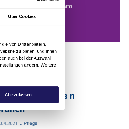
nd neue Kolleg*innen in ihren Teams.
Über Cookies
die von Drittanbietern,
Website zu bieten, und Ihnen
den auch bei der Auswahl
instellungen ändern. Weitere
us mitten im
Alle zulassen