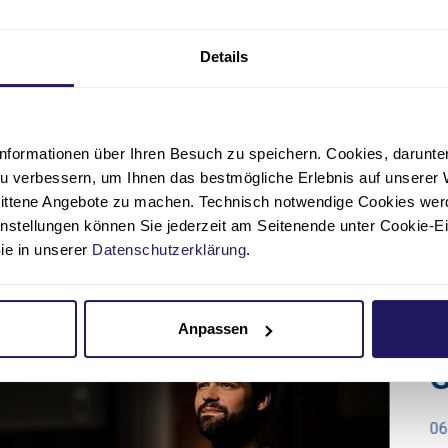
Unsere Mitarbeitenden freuen sich über Verstärkung u
Details
Zu den Angeboten
nformationen über Ihren Besuch zu speichern. Cookies, darunter 
u verbessern, um Ihnen das bestmögliche Erlebnis auf unserer 
nittene Angebote zu machen. Technisch notwendige Cookies wer
instellungen können Sie jederzeit am Seitenende unter Cookie-E
Sie in unserer
Datenschutzerklärung
.
es
„Ein Krankenha
Anpassen
Grünen“
06.04.2021
Pflege