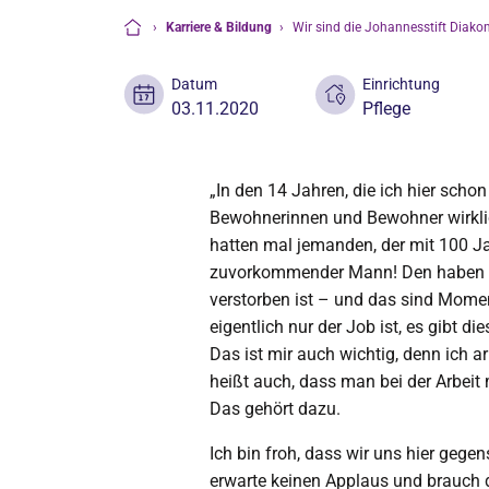
›
Karriere & Bildung
›
Wir sind die Johannesstift Diako
Startseite
Datum
Einrichtung
03.11.2020
Pflege
„In den 14 Jahren, die ich hier schon 
Bewohnerinnen und Bewohner wirkli
hatten mal jemanden, der mit 100 Ja
zuvorkommender Mann! Den haben wi
verstorben ist – und das sind Momen
eigentlich nur der Job ist, es gibt 
Das ist mir auch wichtig, denn ich a
heißt auch, dass man bei der Arbeit
Das gehört dazu.
Ich bin froh, dass wir uns hier gegen
erwarte keinen Applaus und brauch 