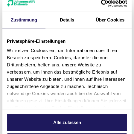
„Meine kleine, große
Zustimmung
Details
Über Cookies
Familie“
14.07.2020
Privatsphäre-Einstellungen
Wir setzen Cookies ein, um Informationen über Ihren
Soziales/Pädagogik/Bildung
Besuch zu speichern. Cookies, darunter die von
Drittanbietern, helfen uns, unsere Website zu
Zur Story
verbessern, um Ihnen das bestmögliche Erlebnis auf
unserer Website zu bieten, und Ihnen auf Ihre Interessen
zugeschnittene Angebote zu machen. Technisch
notwendige Cookies werden auch bei der Auswahl von
ablehnen gesetzt. Ihre Einstellungen können Sie jederzeit
am Seitenende unter Cookie-Einstellungen ändern.
Weitere Informationen hierzu finden Sie in unserer
Datenschutzerklärung
.
Alle zulassen