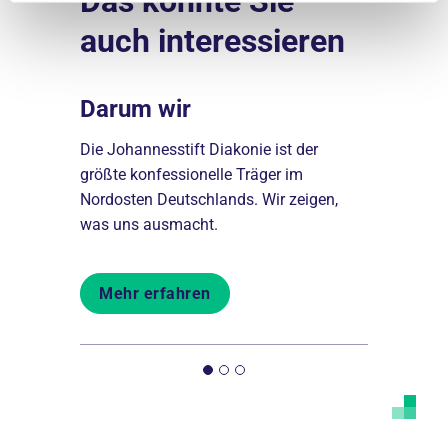
Das könnte Sie
auch interessieren
Darum wir
Erfolg
nseren
Die Johannesstift Diakonie ist der
Du willst, 
19 Berufe
größte konfessionelle Träger im
Panik. Wir 
0 junge
Nordosten Deutschlands. Wir zeigen,
wie möglich
fsleben.
was uns ausmacht.
du deinem 
Mehr erfahren
Mehr er