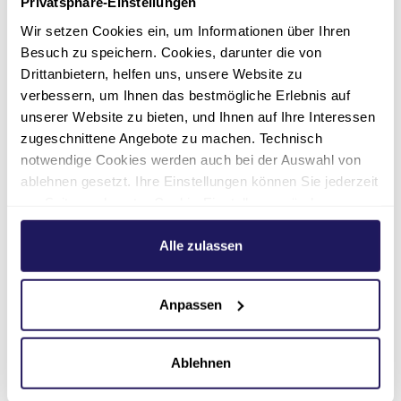
Privatsphäre-Einstellungen
Wir setzen Cookies ein, um Informationen über Ihren
Besuch zu speichern. Cookies, darunter die von
en“
„Mit Körper und Geist“
„Viel m
Drittanbietern, helfen uns, unsere Website zu
Schneid
verbessern, um Ihnen das bestmögliche Erlebnis auf
08.12.2020
unserer Website zu bieten, und Ihnen auf Ihre Interessen
20.10.2020
ung
Soziales/Pädagogik/Bildung
zugeschnittene Angebote zu machen. Technisch
notwendige Cookies werden auch bei der Auswahl von
Soziale
ablehnen gesetzt. Ihre Einstellungen können Sie jederzeit
Zur Story
am Seitenende unter Cookie-Einstellungen ändern.
Zur Sto
Weitere Informationen hierzu finden Sie in unserer
Datenschutzerklärung
.
Alle zulassen
Anpassen
Weitere Stories
Ablehnen