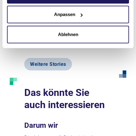
ung
Soziales/Pädagogik/Bildung
Soziale
Anpassen
Zur Story
Zur Sto
Ablehnen
Weitere Stories
Das könnte Sie
auch interessieren
Darum wir
Erfolg