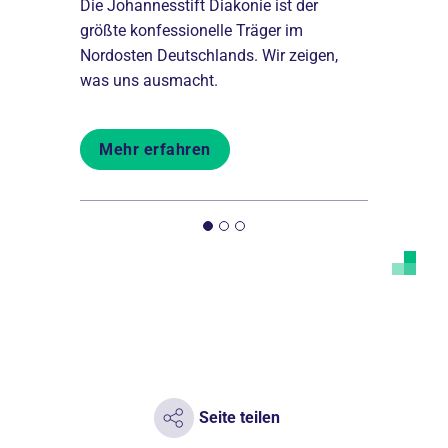
nseren
Die Johannesstift Diakonie ist der
Du willst, 
19 Berufe
größte konfessionelle Träger im
Panik. Wir 
0 junge
Nordosten Deutschlands. Wir zeigen,
wie möglich
fsleben.
was uns ausmacht.
du deinem 
Mehr erfahren
Mehr er
Seite teilen