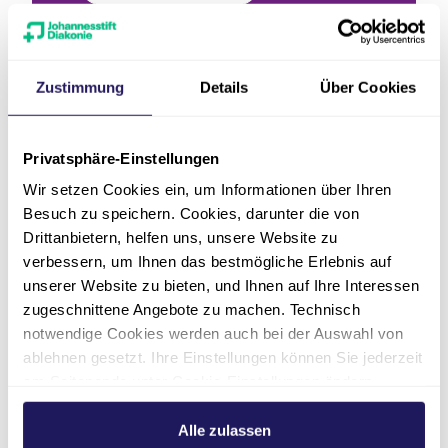
Zustimmung
Details
Über Cookies
Aktuelle Stories
Privatsphäre-Einstellungen
Wir setzen Cookies ein, um Informationen über Ihren
Besuch zu speichern. Cookies, darunter die von
Drittanbietern, helfen uns, unsere Website zu
verbessern, um Ihnen das bestmögliche Erlebnis auf
unserer Website zu bieten, und Ihnen auf Ihre Interessen
zugeschnittene Angebote zu machen. Technisch
notwendige Cookies werden auch bei der Auswahl von
ablehnen gesetzt. Ihre Einstellungen können Sie jederzeit
en“
„Mit Körper und Geist“
„Viel m
am Seitenende unter Cookie-Einstellungen ändern.
Schneid
Weitere Informationen hierzu finden Sie in unserer
08.12.2020
Datenschutzerklärung
.
Alle zulassen
20.10.2020