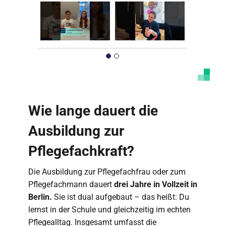
Marketing Cookies akzeptieren
Ich bin damit einverstanden, dass mir externe
Inhalte angezeigt werden. Damit können
personenbezogene Daten an Drittplattformen
übermittelt werden. Mehr dazu in unserer
Datenschutzerklärung
.
Wie lange dauert die
Ausbildung zur
Pflegefachkraft?
Die Ausbildung zur Pflegefachfrau oder zum
Pflegefachmann dauert
drei Jahre in Vollzeit in
Berlin.
Sie ist dual aufgebaut – das heißt: Du
lernst in der Schule und gleichzeitig im echten
Pflegealltag. Insgesamt umfasst die