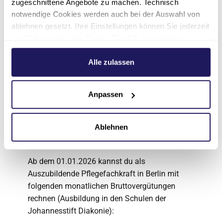
zugeschnittene Angebote zu machen. Technisch
der Kinderkrankenpflege oder Psychiatrie. Von
notwendige Cookies werden auch bei der Auswahl von
Anfang an bist du mittendrin – und nicht nur
ablehnen gesetzt. Ihre Einstellungen können Sie jederzeit
dabei.
am Seitenende unter Cookie-Einstellungen ändern.
Weitere Informationen hierzu finden Sie in unserer
Was verdiene ich in der
Datenschutzerklärung
.
Alle zulassen
Ausbildung zur
Pflegefachkraft?
Anpassen
Geld ist nicht alles – aber es hilft, wenn die
Ablehnen
Miete bezahlt ist. Und ja: Die Pflegeausbildung
wird gut vergütet.
Ab dem 01.01.2026 kannst du als
Auszubildende Pflegefachkraft in Berlin mit
folgenden monatlichen Bruttovergütungen
rechnen (Ausbildung in den Schulen der
Johannesstift Diakonie):