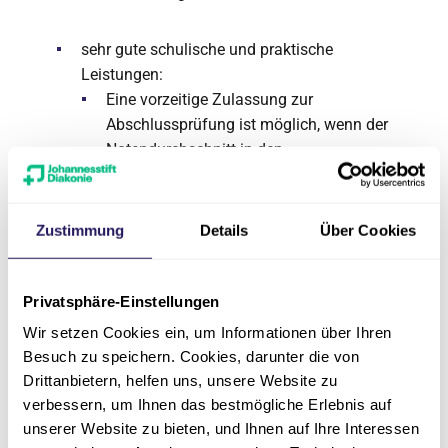
sehr gute schulische und praktische
Leistungen:
Eine vorzeitige Zulassung zur
Abschlussprüfung ist möglich, wenn der
Notendurchschnitt in den
prüfungsrelevanten Fächern 2,49 oder
besser ist und der Ausbildungsbetrieb
zustimmt.
Zustimmung
Details
Über Cookies
Ein schriftlicher Antrag auf Verkürzung
muss bei der zuständigen Behörde oder
Privatsphäre-Einstellungen
der Kammer eingereicht werden.
Wir setzen Cookies ein, um Informationen über Ihren
Besuch zu speichern. Cookies, darunter die von
Drittanbietern, helfen uns, unsere Website zu
In den praktischen Einsätzen begleitest du
verbessern, um Ihnen das bestmögliche Erlebnis auf
Menschen mit Pflegebedarf in Krankenhäusern,
unserer Website zu bieten, und Ihnen auf Ihre Interessen
Pflegeeinrichtungen, im ambulanten Dienst, in