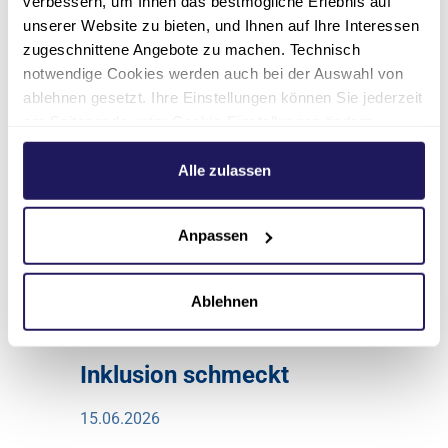
verbessern, um Ihnen das bestmögliche Erlebnis auf
Initiativbewerbungen richten Sie bitte an
unserer Website zu bieten, und Ihnen auf Ihre Interessen
bewerbung(at)jsd.de
.
zugeschnittene Angebote zu machen. Technisch
notwendige Cookies werden auch bei der Auswahl von
030 762891-132
ablehnen gesetzt. Ihre Einstellungen können Sie jederzeit
am Seitenende unter Cookie-Einstellungen ändern.
presse(at)jsd.de
Weitere Informationen hierzu finden Sie in unserer
Datenschutzerklärung
.
Alle zulassen
Anpassen
Blick in die Presse
Ablehnen
Inklusion schmeckt
15.06.2026