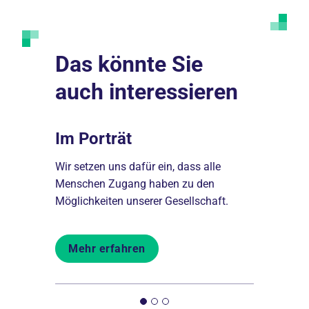
Das könnte Sie
auch interessieren
Im Porträt
Helfen
iert:
Wir setzen uns dafür ein, dass alle
Reittherapi
zu
Menschen Zugang haben zu den
Kinder: Hel
Möglichkeiten unserer Gesellschaft.
Klient*inne
Mehr erfahren
Mehr er