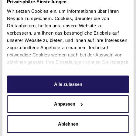
Privatsphäre-Einstellungen
perfekt auf Spandau zugeschnitten sind,
Wir setzen Cookies ein, um Informationen über Ihren
Besuch zu speichern. Cookies, darunter die von
die Bedürfnisse der Bewohner*innen
Drittanbietern, helfen uns, unsere Website zu
berücksichtigen
verbessern, um Ihnen das bestmögliche Erlebnis auf
unserer Website zu bieten, und Ihnen auf Ihre Interessen
und die vorhandenen Ressourcen optimal
zugeschnittene Angebote zu machen. Technisch
nutzen.
notwendige Cookies werden auch bei der Auswahl von
ablehnen gesetzt. Ihre Einstellungen können Sie jederzeit
am Seitenende unter Cookie-Einstellungen ändern.
Weitere Informationen hierzu finden Sie in unserer
Datenschutzerklärung
.
Alle zulassen
Gestalten Sie soziale
Anpassen
Integration in Spandau-
Ablehnen
Wilhelmstadt mit.