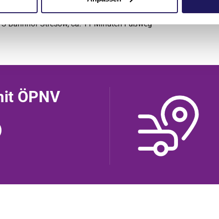
der S-Bahn
s S-Bahnhof Stresow, ca. 11 Minuten Fußweg
mit ÖPNV