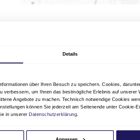
ichen Sie uns
Details
n 16-20
nformationen über Ihren Besuch zu speichern. Cookies, darunter 
u verbessern, um Ihnen das bestmögliche Erlebnis auf unserer 
dem Bus
nittene Angebote zu machen. Technisch notwendige Cookies wer
instellungen können Sie jederzeit am Seitenende unter Cookie-E
is Haltestelle Tiefwerderweg
Sie in unserer
Datenschutzerklärung
.
is Haltestelle Heidereuterstraße
Anpassen