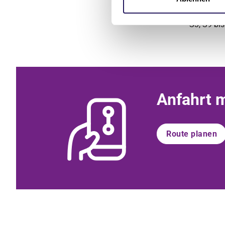
Anfahrt mit 
S3, S9 bi
Anfahrt 
Route planen