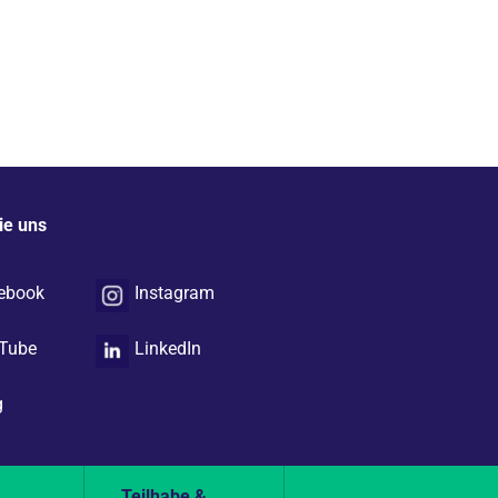
ie uns
ebook
Instagram
Tube
LinkedIn
g
&
Teilhabe &