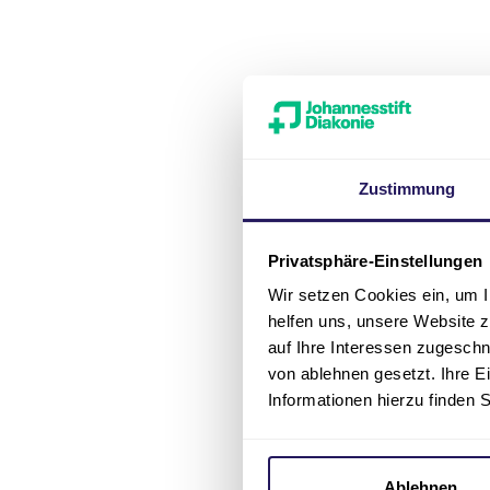
So erre
Zustimmung
Adresse
Huckepack
Privatsphäre-Einstellungen
Am Oberhafe
Wir setzen Cookies ein, um I
13597 Berlin
helfen uns, unsere Website z
Anfahrt mit 
auf Ihre Interessen zugesch
von ablehnen gesetzt. Ihre E
Bus 131 b
Informationen hierzu finden 
Bus M45 b
Ablehnen