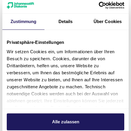
der Proclusio Services nicht gestattet. Lediglich
die Herstellung von Kopien und Downloads für
den persönlichen, privaten und nicht
Zustimmung
Details
Über Cookies
kommerziellen Gebrauch ist erlaubt.
Datenschutz
Privatsphäre-Einstellungen
Sofern innerhalb des Internetangebotes die
Wir setzen Cookies ein, um Informationen über Ihren
Möglichkeit der Eingabe von persönlichen
Besuch zu speichern. Cookies, darunter die von
Daten (E-Mail-Adresse, Namen, Anschriften)
Drittanbietern, helfen uns, unsere Website zu
besteht, erfolgt diese freiwillig. Proclusio
verbessern, um Ihnen das bestmögliche Erlebnis auf
Services erklärt ausdrücklich, dass sie
unserer Website zu bieten, und Ihnen auf Ihre Interessen
persönliche Daten nicht an Dritte weitergibt.
zugeschnittene Angebote zu machen. Technisch
notwendige Cookies werden auch bei der Auswahl von
Die Verwendung der Kontaktdaten des
ablehnen gesetzt. Ihre Einstellungen können Sie jederzeit
Impressums zur gewerblichen Werbung ist
am Seitenende unter Cookie-Einstellungen ändern.
ausdrücklich nicht erwünscht, es sei denn der
Weitere Informationen hierzu finden Sie in unserer
Anbieter hatte zuvor seine schriftliche
Datenschutzerklärung
.
Alle zulassen
Einwilligung erteilt oder es besteht bereits eine