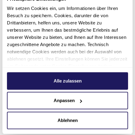
erhoben und gespeichert werden. Meine
Daten werden dabei zweckgebunden
Wir setzen Cookies ein, um Informationen über Ihren
zur Bearbeitung und Beantwortung
Besuch zu speichern. Cookies, darunter die von
meiner Anfrage benutzt. Mit dem
Drittanbietern, helfen uns, unsere Website zu
Absenden des Kontaktformulars erkläre
verbessern, um Ihnen das bestmögliche Erlebnis auf
ich mich mit der Verarbeitung
unserer Website zu bieten, und Ihnen auf Ihre Interessen
einverstanden. Hinweis: Die
zugeschnittene Angebote zu machen. Technisch
Einwilligung kann jederzeit für die
notwendige Cookies werden auch bei der Auswahl von
Zukunft per E-Mail an
ablehnen gesetzt. Ihre Einstellungen können Sie jederzeit
proclusio(at)jsd.de
widerrufen
am Seitenende unter Cookie-Einstellungen ändern.
werden.
Weitere Informationen hierzu finden Sie in unserer
Datenschutzerklärung
.
Alle zulassen
Einträge
Nachricht
Anpassen
löschen
senden
Ablehnen