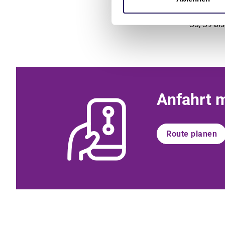
Anfahrt mit 
S3, S9 bi
Anfahrt 
Route planen