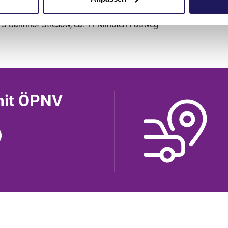
der S-Bahn
s S-Bahnhof Stresow, ca. 11 Minuten Fußweg
mit ÖPNV