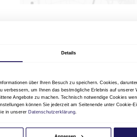
ichen Sie uns
Details
n 16-20
nformationen über Ihren Besuch zu speichern. Cookies, darunter 
u verbessern, um Ihnen das bestmögliche Erlebnis auf unserer 
dem Bus
nittene Angebote zu machen. Technisch notwendige Cookies wer
instellungen können Sie jederzeit am Seitenende unter Cookie-E
is Haltestelle Tiefwerderweg
Sie in unserer
Datenschutzerklärung
.
is Haltestelle Heidereuterstraße
Anpassen