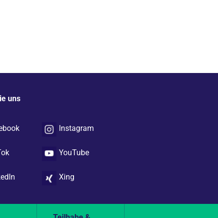
ie uns
ebook
Instagram
Tok
YouTube
kedIn
Xing
&
Teilhabe &