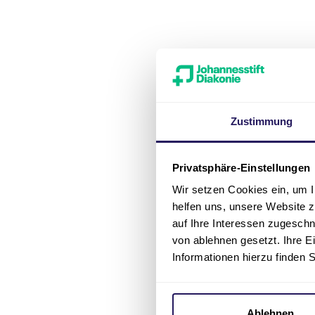
So erre
Zustimmung
Adresse
Fundgrube
Privatsphäre-Einstellungen
Am Oberhafe
Wir setzen Cookies ein, um I
13597 Berlin
helfen uns, unsere Website z
Anfahrt mit 
auf Ihre Interessen zugesch
von ablehnen gesetzt. Ihre E
Bus 131 b
Informationen hierzu finden 
Bus M45 b
Ablehnen