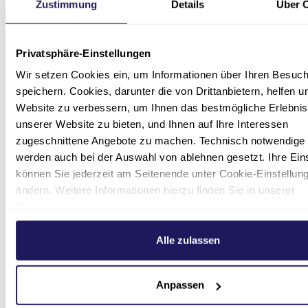
möchten, können Sie Cookies für Conversion-
Zustimmung
Details
Über 
Tracking deaktivieren, indem Sie in Ihren
Browser-Einstellungen festlegen, dass Cookies
Privatsphäre-Einstellungen
von der entsprechenden Domain blockiert
werden: Google AdWords:
Wir setzen Cookies ein, um Informationen über Ihren Besuc
googleadservices.com
speichern. Cookies, darunter die von Drittanbietern, helfen u
Website zu verbessern, um Ihnen das bestmögliche Erlebnis
YouTube und DoubleClick
unserer Website zu bieten, und Ihnen auf Ihre Interessen
zugeschnittene Angebote zu machen. Technisch notwendige
Auf unserer Website sind Videos von YouTube,
werden auch bei der Auswahl von ablehnen gesetzt. Ihre Ein
ein Service der Google Ireland Ltd., Gordon
können Sie jederzeit am Seitenende unter Cookie-Einstellun
House, Barrow Street, Dublin 4, Ireland
ändern. Weitere Informationen hierzu finden Sie in unserer
eingebunden. Wir nutzen den Dienst von
Datenschutzerklärung
.
YouTube, um unsere Website ansprechend zu
gestalten und unseren Nutzern Informationen
Alle zulassen
mittels Videos besonders anschaulich zu
vermitteln (Art. 6 Abs. 1 S. 1 f) DSGVO; § 6 Nr. 4
DSG-EKD).
Anpassen