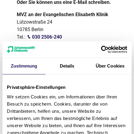
Oder Sie können uns eine E-Mail schreiben.
MVZ an der Evangelischen Elisabeth Klinik
Lützowstraße 24
10785 Berlin
Tel.:
030 2506-240
Fax: 030 25 06 70 4
E-Mail:
mvz-elisabeth(at)jsd.de
Zustimmung
Details
Über Cookies
Privatsphäre-Einstellungen
Wir setzen Cookies ein, um Informationen über Ihren
Besuch zu speichern. Cookies, darunter die von
Drittanbietern, helfen uns, unsere Website zu
verbessern, um Ihnen das bestmögliche Erlebnis auf
unserer Website zu bieten, und Ihnen auf Ihre Interessen
zugeschnittene Angebote zu machen. Technisch