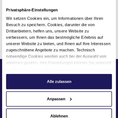
Ich bin damit einverstanden, dass mir externe
Inhalte angezeigt werden. Damit können
Privatsphäre-Einstellungen
personenbezogene Daten an Drittplattformen
Wir setzen Cookies ein, um Informationen über Ihren
übermittelt werden. Mehr dazu in unserer
Datenschutzerklärung
.
Besuch zu speichern. Cookies, darunter die von
Drittanbietern, helfen uns, unsere Website zu
verbessern, um Ihnen das bestmögliche Erlebnis auf
Seite teilen
unserer Website zu bieten, und Ihnen auf Ihre Interessen
zugeschnittene Angebote zu machen. Technisch
notwendige Cookies werden auch bei der Auswahl von
ablehnen gesetzt. Ihre Einstellungen können Sie jederzeit
Kontakt
am Seitenende unter Cookie-Einstellungen ändern.
Weitere Informationen hierzu finden Sie in unserer
030 2506-240
Datenschutzerklärung
.
Alle zulassen
Sie möchten einen
Termin vereinbaren?
Anpassen
Kontaktieren Sie uns!
Ablehnen
Nachricht schreiben