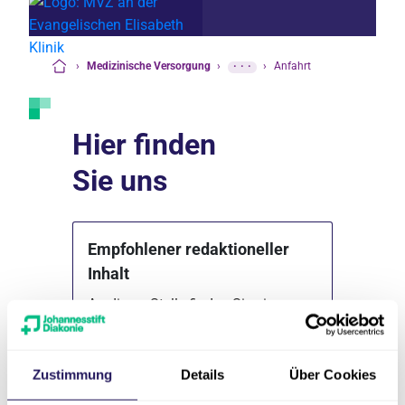
›
Medizinische Versorgung
›
···
›
Anfahrt
Startseite
Hier finden
Sie uns
Empfohlener redaktioneller
Inhalt
An dieser Stelle finden Sie einen
externen Inhalt von Google Maps,
der die Seite ergänzt.
Zustimmung
Details
Über Cookies
Marketing Cookies akzeptieren