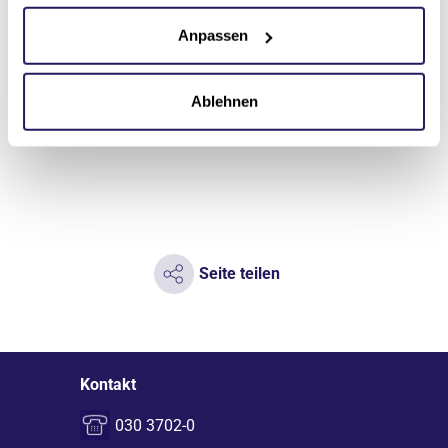
Mehr erfahren
Mehr er
Anpassen
Ablehnen
Seite teilen
Kontakt
030 3702-0