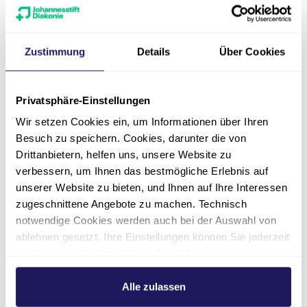
*Bitte beachten Sie, dass die Kreißsaalführung
je nach Verfügbarkeit der Räumlichkeiten
möglich ist.
Zustimmung
Details
Über Cookies
Privatsphäre-Einstellungen
Das könnte Sie
Wir setzen Cookies ein, um Informationen über Ihren
Besuch zu speichern. Cookies, darunter die von
auch interessieren
Drittanbietern, helfen uns, unsere Website zu
verbessern, um Ihnen das bestmögliche Erlebnis auf
unserer Website zu bieten, und Ihnen auf Ihre Interessen
n
Veranstaltungen
Behand
zugeschnittene Angebote zu machen. Technisch
notwendige Cookies werden auch bei der Auswahl von
n aus dem
Informieren Sie sich auf unseren
Hier finden 
ablehnen gesetzt. Ihre Einstellungen können Sie jederzeit
haus
Veranstaltungen und Infoabenden für
Behandlung
am Seitenende unter Cookie-Einstellungen ändern.
Patient*innen und Angehörige.
Hauses.
Weitere Informationen hierzu finden Sie in unserer
Datenschutzerklärung
.
Alle zulassen