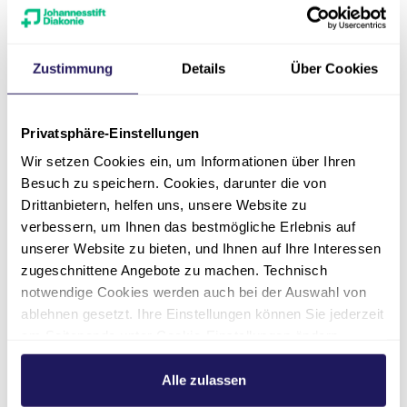
*Bitte beachten Sie, dass die Kreißsaalführung
je nach Verfügbarkeit der Räumlichkeiten
möglich ist.
Zustimmung
Details
Über Cookies
Privatsphäre-Einstellungen
Das könnte Sie
Wir setzen Cookies ein, um Informationen über Ihren
Besuch zu speichern. Cookies, darunter die von
auch interessieren
Drittanbietern, helfen uns, unsere Website zu
verbessern, um Ihnen das bestmögliche Erlebnis auf
unserer Website zu bieten, und Ihnen auf Ihre Interessen
n
Veranstaltungen
Behand
zugeschnittene Angebote zu machen. Technisch
notwendige Cookies werden auch bei der Auswahl von
n aus dem
Informieren Sie sich auf unseren
Hier finden 
ablehnen gesetzt. Ihre Einstellungen können Sie jederzeit
haus
Veranstaltungen und Infoabenden für
Behandlung
am Seitenende unter Cookie-Einstellungen ändern.
Patient*innen und Angehörige.
Hauses.
Weitere Informationen hierzu finden Sie in unserer
Datenschutzerklärung
.
Alle zulassen