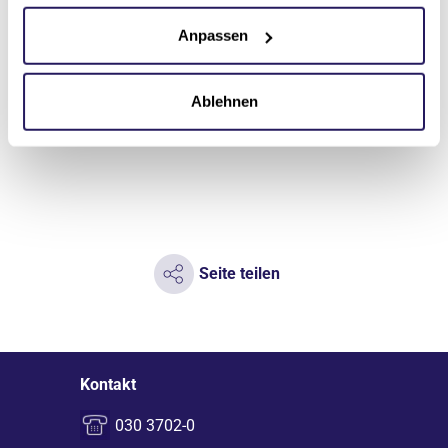
Mehr erfahren
Mehr er
Anpassen
Ablehnen
Seite teilen
Kontakt
030 3702-0