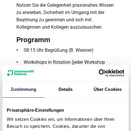
Nutzen Sie die Gelegenheit praxisnahes Wissen
zu erwerben, Sicherheit im Umgang mit der
Beatmung zu gewinnen und sich mit
Kolleginnen und Kollegen auszutauschen.
Programm
08:15 Uhr Begrüßung (B. Wiesner)
Workshops in Rotation (jeder Workshop
erfolgt 1x)
(08:30 – 09:30 Uhr | 09:45 – 10:45 Uhr |
11:45-12:45 Uhr | 13:00-14:00 Uhr)
Zustimmung
Details
Über Cookies
WORKSHOP IAtemgasbefeuchtung &
Highflowtherapie (B. Wiesner)
Privatsphäre-Einstellungen
WORKSHOP II Sekretmanagement –
Atemtherapie (C. Schmoock)
Wir setzen Cookies ein, um Informationen über Ihren
Besuch zu speichern. Cookies, darunter die von
WORKSHOP III