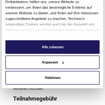
Drittanbietern, helfen uns, unsere Website zu
Trachealkanülenmanagment (A. Kassin)
verbessern, um Ihnen das bestmögliche Erlebnis auf
unserer Website zu bieten, und Ihnen auf Ihre Interessen
WORKSHOP IV Fallstricke in der
zugeschnittene Angebote zu machen. Technisch
Beatmung (J. Kockerbeck)
notwendige Cookies werden auch bei der Auswahl von
ablehnen gesetzt. Ihre Einstellungen können Sie jederzeit
am Seitenende unter Cookie-Einstellungen ändern.
Fortbildungspunkte
Weitere Informationen hierzu finden Sie in unserer
Die Anerkennung der Fortbildung wurde bei der
Datenschutzerklärung
.
Alle zulassen
zuständigen Ärztekammer beantragt.
Zielgruppe
Anpassen
Ärzt*innen, Pflegekräfte, Therapeut*innen und
medizinisches Fachpersonal, die ihr Wissen
Ablehnen
rund um das Thema Beatmung erweitern und
vertiefen möchten.
Teilnahmegebühr