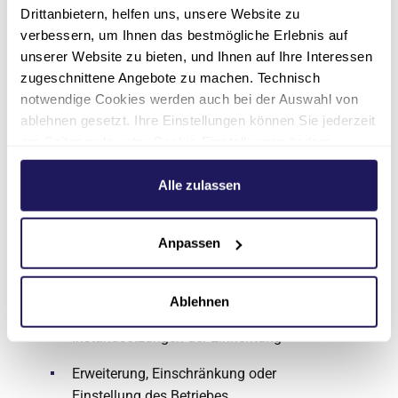
das Aufstellen oder Ändern der
Drittanbietern, helfen uns, unsere Website zu
verbessern, um Ihnen das bestmögliche Erlebnis auf
Musterverträge für Bewohner*innen
unserer Website zu bieten, und Ihnen auf Ihre Interessen
die Hausordnung
zugeschnittene Angebote zu machen. Technisch
notwendige Cookies werden auch bei der Auswahl von
Änderungen der Entgelte – soweit diese
ablehnen gesetzt. Ihre Einstellungen können Sie jederzeit
nicht ausschließlich durch Anpassung der
am Seitenende unter Cookie-Einstellungen ändern.
Vereinbarungen nach dem Elften Buch
Weitere Informationen hierzu finden Sie in unserer
Sozialgesetzbuch oder Zwölften Buch
Datenschutzerklärung
.
Alle zulassen
Sozialgesetzbuch bedingt ist
Maßnahmen zur Sicherung einer
Anpassen
angemessenen hauswirtschaftlichen
Versorgung
Ablehnen
umfassende bauliche Veränderungen oder
Instandsetzungen der Einrichtung
Erweiterung, Einschränkung oder
Einstellung des Betriebes