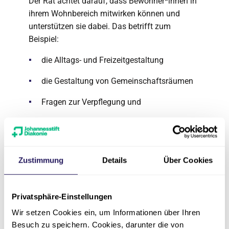
Der Rat achtet darauf, dass Bewohner*innen in
ihrem Wohnbereich mitwirken können und
unterstützen sie dabei. Das betrifft zum
Beispiel:
die Alltags- und Freizeitgestaltung
die Gestaltung von Gemeinschaftsräumen
Fragen zur Verpflegung und
die Regeln zu gemeinschaftlich genutzten
Wohn- und Aufenthaltsräumen
Zustimmung
Details
Über Cookies
Auch wirkt der Bewohnerschaftsrat in diesen
Angelegenheiten direkt bei Entscheidungen und
Maßnahmen der Einrichtung mit, wenn sie das
Privatsphäre-Einstellungen
gemeinschaftliche Leben in der gesamten
Wir setzen Cookies ein, um Informationen über Ihren
Einrichtung betreffen. Das betrifft zum Beispiel:
Besuch zu speichern. Cookies, darunter die von