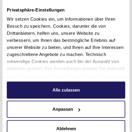
Lilian Rimkus
Privatsphäre-Einstellungen
Johannesstift Diakonie | Zentrale
Wir setzen Cookies ein, um Informationen über Ihren
Dienste Kommunikation und
Besuch zu speichern. Cookies, darunter die von
Marketing
Drittanbietern, helfen uns, unsere Website zu
verbessern, um Ihnen das bestmögliche Erlebnis auf
Nur für Medienanfragen.
unserer Website zu bieten, und Ihnen auf Ihre Interessen
Initiativbewerbungen richten Sie bitte an
zugeschnittene Angebote zu machen. Technisch
bewerbung(at)jsd.de
.
notwendige Cookies werden auch bei der Auswahl von
ablehnen gesetzt. Ihre Einstellungen können Sie jederzeit
030 762891-132
am Seitenende unter Cookie-Einstellungen ändern.
Weitere Informationen hierzu finden Sie in unserer
presse(at)jsd.de
Datenschutzerklärung
.
Alle zulassen
Anpassen
Ablehnen