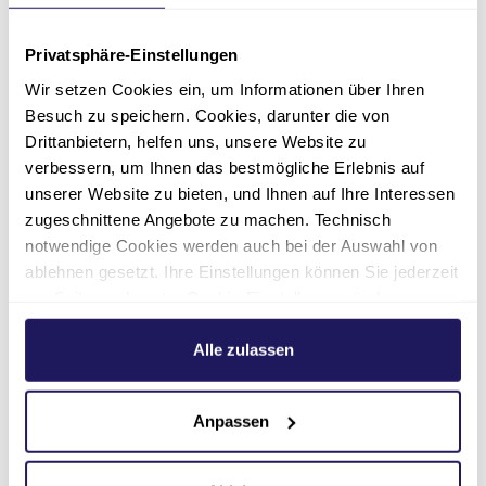
Privatsphäre-Einstellungen
Wir setzen Cookies ein, um Informationen über Ihren
Fachärztin
Besuch zu speichern. Cookies, darunter die von
Martina Hammer
Drittanbietern, helfen uns, unsere Website zu
MVZ Evangelisches
verbessern, um Ihnen das bestmögliche Erlebnis auf
unserer Website zu bieten, und Ihnen auf Ihre Interessen
Waldkrankenhaus | Spandau
zugeschnittene Angebote zu machen. Technisch
(Stadtrandstraße 555)
notwendige Cookies werden auch bei der Auswahl von
Ärztliche Leiterin
ablehnen gesetzt. Ihre Einstellungen können Sie jederzeit
Fachärztin für Kinder und
am Seitenende unter Cookie-Einstellungen ändern.
Jugendmedizin
Weitere Informationen hierzu finden Sie in unserer
Datenschutzerklärung
.
Alle zulassen
030 4220683-0200
Anpassen
mvz.waldkrankenhaus(at)jsd.de
030 4220683-0209