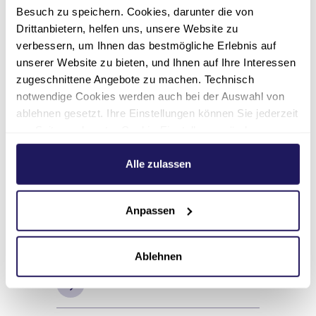
MVZ Evangelisches
Besuch zu speichern. Cookies, darunter die von
Waldkrankenhaus | Spandau
Drittanbietern, helfen uns, unsere Website zu
(Seeburger Straße 9)
verbessern, um Ihnen das bestmögliche Erlebnis auf
unserer Website zu bieten, und Ihnen auf Ihre Interessen
Fachärztin für Innere Medizin
zugeschnittene Angebote zu machen. Technisch
Schwerpunkt: Gastroenterologie,
notwendige Cookies werden auch bei der Auswahl von
Notfallmedizin und Ernährungsmedizin
ablehnen gesetzt. Ihre Einstellungen können Sie jederzeit
Eine Terminvereinbarung ist per Telefon
am Seitenende unter Cookie-Einstellungen ändern.
Weitere Informationen hierzu finden Sie in unserer
möglich.
Datenschutzerklärung
.
Alle zulassen
030 4220683-0300
Anpassen
gastroenterologie.mvz-
spandau(at)jsd.de
030 4220683-0309
Ablehnen
Zur Praxis