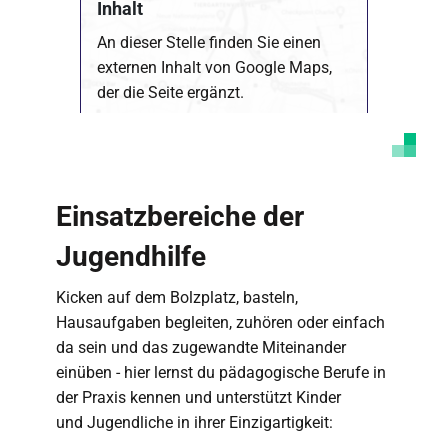
Inhalt
An dieser Stelle finden Sie einen
externen Inhalt von Google Maps,
der die Seite ergänzt.
Marketing Cookies akzeptieren
Ich bin damit einverstanden, dass mir externe
Inhalte angezeigt werden. Damit können
Einsatzbereiche der
personenbezogene Daten an Drittplattformen
übermittelt werden. Mehr dazu in unserer
Datenschutzerklärung
.
Jugendhilfe
Kicken auf dem Bolzplatz, basteln,
Hausaufgaben begleiten, zuhören oder einfach
da sein und das zugewandte Miteinander
einüben - hier lernst du pädagogische Berufe in
der Praxis kennen und unterstützt Kinder
und Jugendliche in ihrer Einzigartigkeit: