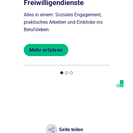
ben
Freiwilligendienste
Erfahr
mehr über
Alles in einem: Soziales Engagement,
Stöbere dur
und wie
praktisches Arbeiten und Einblicke ins
Erfahrungs
Berufsleben.
Freiwilligen
Mehr erfahren
Mehr er
Seite teilen