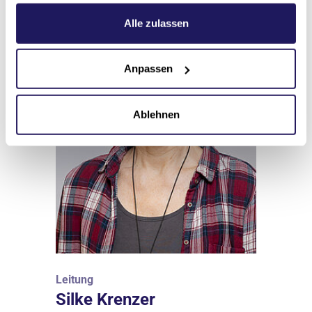
Weitere Informationen hierzu finden Sie in unserer
Datenschutzerklärung
.
Alle zulassen
Anpassen
Ablehnen
Leitung
Silke Krenzer