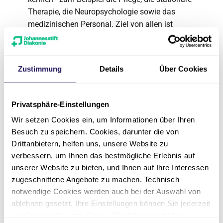
Therapie, die Neuropsychologie sowie das
medizinischen Personal. Ziel von allen ist
es, ältere Menschen auf dem Weg in ein
möglichst selbstständigen Leben zu
unterstützen.
Zustimmung
Details
Über Cookies
Plätze für den Freiwilligendienst gibt es im:
Wichernkrankenhaus
in Berlin-Spandau
Privatsphäre-Einstellungen
Wir setzen Cookies ein, um Informationen über Ihren
Evangelischen Geriatriezentrum
in
Besuch zu speichern. Cookies, darunter die von
Berlin-Wedding
Drittanbietern, helfen uns, unsere Website zu
verbessern, um Ihnen das bestmögliche Erlebnis auf
unserer Website zu bieten, und Ihnen auf Ihre Interessen
Ansprechpartner*innen
zugeschnittene Angebote zu machen. Technisch
notwendige Cookies werden auch bei der Auswahl von
ablehnen gesetzt. Ihre Einstellungen können Sie jederzeit
am Seitenende unter Cookie-Einstellungen ändern.