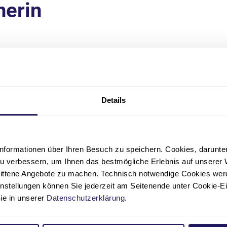
nerin
arrerin
lrike Reichardt
Evangelische Elisabeth Klinik | Seelsorge
Details
030 2506-145
seelsorge.elisabeth(at)jsd.de
nformationen über Ihren Besuch zu speichern. Cookies, darunter 
u verbessern, um Ihnen das bestmögliche Erlebnis auf unserer 
nittene Angebote zu machen. Technisch notwendige Cookies wer
instellungen können Sie jederzeit am Seitenende unter Cookie-E
Sie in unserer
Datenschutzerklärung
.