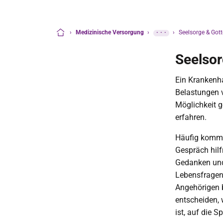
›
Medizinische Versorgung
›
···
›
Seelsorge & Gott
Startseite
Seelso
Ein Krankenh
Belastungen 
Möglichkeit g
erfahren.
Häufig kommt 
Gespräch hilf
Gedanken und
Lebensfragen.
Angehörigen b
entscheiden, 
ist, auf die 