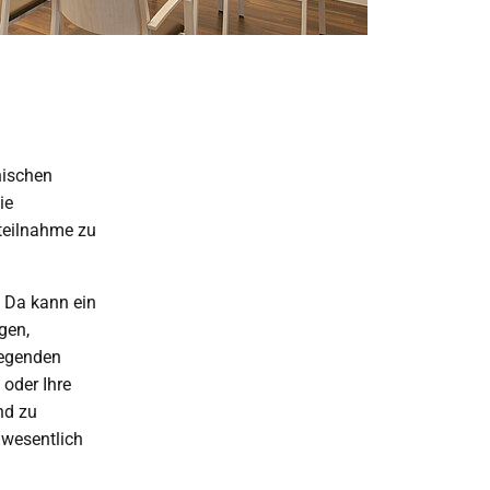
hischen
ie
nteilnahme zu
 Da kann ein
gen,
legenden
 oder Ihre
nd zu
 wesentlich