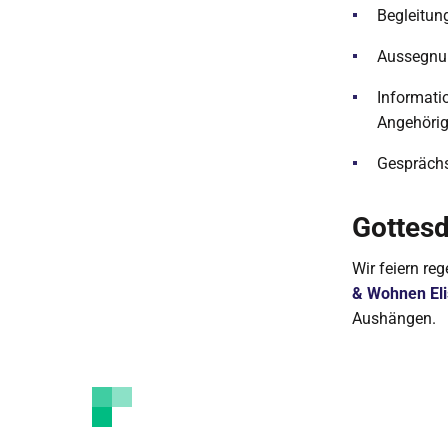
Begleitun
Aussegnu
Informati
Angehöri
Gesprächs
Gottesd
Wir feiern re
& Wohnen Eli
Aushängen.