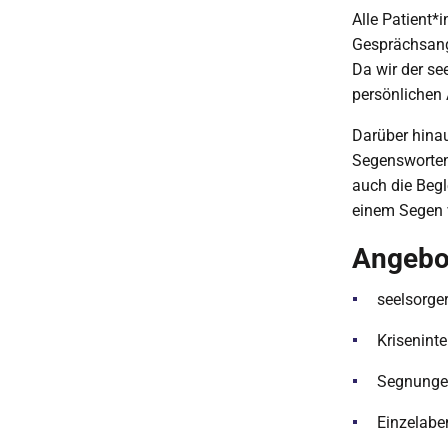
Alle Patient*
Gesprächsange
Da wir der se
persönlichen 
Darüber hinau
Segensworten 
auch die Begl
einem Segen 
Angebo
seelsorge
Krisenint
Segnungen
Einzelab