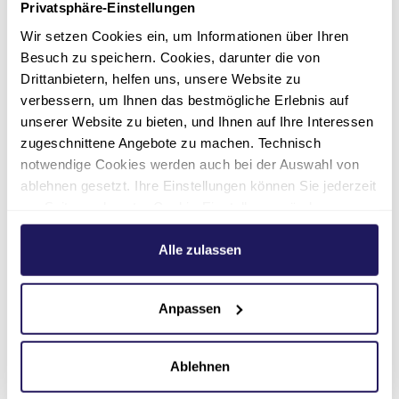
Privatsphäre-Einstellungen
begleitet das Team von DialogIN+
Menschen mit besonderen
Wir setzen Cookies ein, um Informationen über Ihren
Herausforderungen und
Besuch zu speichern. Cookies, darunter die von
Migrationshintergrund auf ihrem Weg zu
Drittanbietern, helfen uns, unsere Website zu
mehr Selbstbestimmung und aktiver
verbessern, um Ihnen das bestmögliche Erlebnis auf
gesellschaftlicher Teilhabe.
unserer Website zu bieten, und Ihnen auf Ihre Interessen
zugeschnittene Angebote zu machen. Technisch
Johannessstift Diakonie DialogIN+ -
notwendige Cookies werden auch bei der Auswahl von
Schönwalder Allee (Haus 5c) 26,
ablehnen gesetzt. Ihre Einstellungen können Sie jederzeit
13587 Berlin
am Seitenende unter Cookie-Einstellungen ändern.
Weitere Informationen hierzu finden Sie in unserer
Datenschutzerklärung
.
Alle zulassen
Zur Veranstaltung
Anpassen
Starterkurs:
Ablehnen
Oktober/November