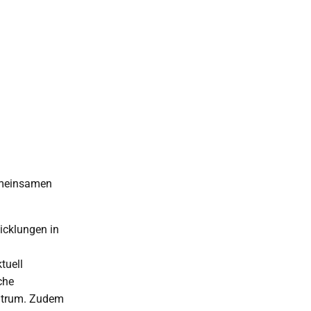
gemeinsamen
icklungen in
tuell
che
entrum. Zudem