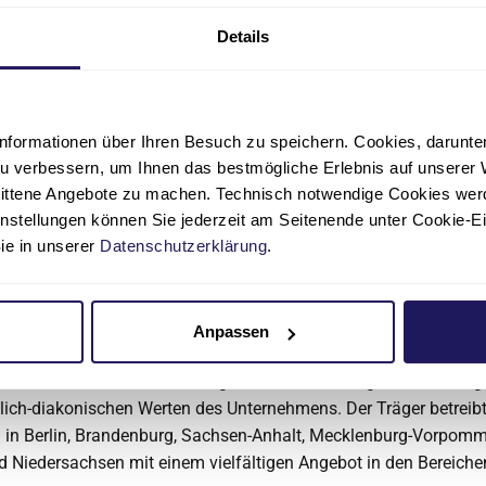
gsschwerpunkte liegen in den Bereichen Altersmedizin, Brustkr
Details
ruktion, Chronische Wunden, Gefäßerkrankungen, Gelenke und kü
 Herz, Kinder- und Jugendmedizin, Kinderchirurgie und –urologie
, Rücken, Schwangerschaft und Geburt sowie Sport und Unfälle
nformationen über Ihren Besuch zu speichern. Cookies, darunter 
sche Waldkrankenhaus Spandau betreibt drei Fachschulen: die
u verbessern, um Ihnen das bestmögliche Erlebnis auf unserer 
lin
für Physiotherapeut*innen, die
Schule für Ergotherapie
s
nittene Angebote zu machen. Technisch notwendige Cookies wer
t dem Martin-Luther-Krankenhaus die
Gesundheitsfachschul
instellungen können Sie jederzeit am Seitenende unter Cookie-E
ren auch als Ausbildungsstätte des Krankenhauses.
Sie in unserer
Datenschutzerklärung
.
e Johannesstift Diakonie
tift Diakonie gAG ist das größte konfessionelle Gesundheits- 
Anpassen
ehmen in der Region Berlin und Nordostdeutschland. Über 11.74
e leisten moderne Medizin, zugewandte Betreuung und Beratung
tlich-diakonischen Werten des Unternehmens. Der Träger betreib
n in Berlin, Brandenburg, Sachsen-Anhalt, Mecklenburg-Vorpomm
 Niedersachsen mit einem vielfältigen Angebot in den Bereiche