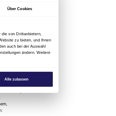
ebs /
Über Cookies
nstlicher
, Krebs,
.
die von Drittanbietern,
Reha-
Website zu bieten, und Ihnen
owie
den auch bei der Auswahl
e Berlin
.
instellungen ändern. Weitere
und
Alle zulassen
0
 im Einklang
t
ern,
n: