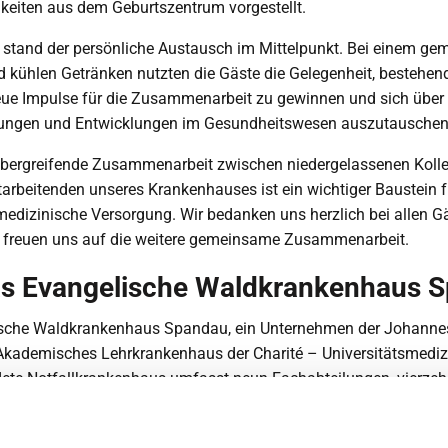
keiten aus dem Geburtszentrum vorgestellt.
 stand der persönliche Austausch im Mittelpunkt. Bei einem g
nd kühlen Getränken nutzten die Gäste die Gelegenheit, bestehe
eue Impulse für die Zusammenarbeit zu gewinnen und sich über 
ungen und Entwicklungen im Gesundheitswesen auszutauschen
übergreifende Zusammenarbeit zwischen niedergelassenen Koll
arbeitenden unseres Krankenhauses ist ein wichtiger Baustein f
edizinische Versorgung. Wir bedanken uns herzlich bei allen Gä
reuen uns auf die weitere gemeinsame Zusammenarbeit.
as Evangelische Waldkrankenhaus 
sche Waldkrankenhaus Spandau, ein Unternehmen der Johannes
 Akademisches Lehrkrankenhaus der Charité – Universitätsmedizi
ete Notfallkrankenhaus umfasst neun Fachabteilungen, vierze
Zentren und 518 Betten. Jährlich versorgen wir rund 22.000 Pat
 weitere 70.000 Patient*innen ambulant.