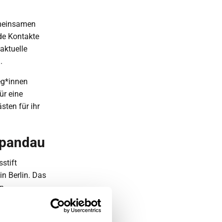
emeinsamen
nde Kontakte
aktuelle
.
eg*innen
ür eine
sten für ihr
Spandau
stift
n Berlin. Das
hn
ient*innen