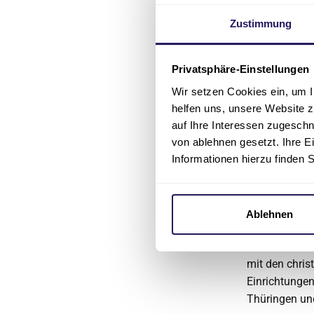
Die Behandlun
Zustimmung
Brustrekonst
Gelenkersatz,
Magen / Darm
Privatsphäre-Einstellungen
Wir setzen Cookies ein, um I
Das Evangeli
helfen uns, unsere Website z
Akademie Ber
auf Ihre Interessen zugesch
gemeinsam mi
von ablehnen gesetzt. Ihre E
Diese fungie
Informationen hierzu finden 
Über di
Die Johanness
Ablehnen
Sozialuntern
Mitarbeitend
mit den chris
Einrichtunge
Thüringen und