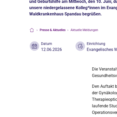
und Geburtshilfe am Mittwoch, den 10. Juni, d
unsere niedergelassene Kolleg*innen im Evan
Waldkrankenhaus Spandau begrüßen.
›
Presse & Aktuelles
›
Aktuelle Meldungen
Startseite
Datum
Einrichtung
12.06.2026
Evangelisches 
Die Veranstal
Gesundheitsv
Den Auftakt b
der Gynäkolo
Therapieopti
laufende Stud
Operationsve