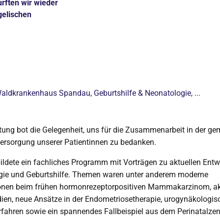
urften wir wieder
gelischen
Waldkrankenhaus Spandau
, Geburtshilfe & Neonatologie, ...
tung bot die Gelegenheit, uns für die Zusammenarbeit in der 
ersorgung unserer Patientinnen zu bedanken.
ildete ein fachliches Programm mit Vorträgen zu aktuellen Entw
gie und Geburtshilfe. Themen waren unter anderem moderne
onen beim frühen hormonrezeptorpositiven Mammakarzinom, ak
ien, neue Ansätze in der Endometriosetherapie, urogynäkologis
rfahren sowie ein spannendes Fallbeispiel aus dem Perinatalz