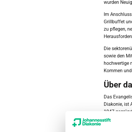
wurden Neuig
Im Anschluss
Grillbuffet u
zu pflegen, n
Herausforder
Die sektoren
sowie den Mit
hochwertige m
Kommen und f
Über d
Das Evangeli
Diakonie, ist
1947 gegründ
medizinische 
stationär und