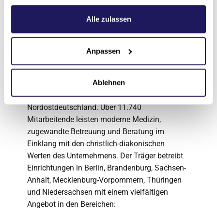
Weitere Informationen hierzu finden Sie in unserer
auch spezialisierte Fachbereiche und Zentren.
Datenschutzerklärung
.
Alle zulassen
Über die Johannesstift
Diakonie
Anpassen
Die Johannesstift Diakonie gAG ist das größte
Ablehnen
konfessionelle Gesundheits- und
Sozialunternehmen in der Region Berlin und
Nordostdeutschland. Über 11.740
Mitarbeitende leisten moderne Medizin,
zugewandte Betreuung und Beratung im
Einklang mit den christlich-diakonischen
Werten des Unternehmens. Der Träger betreibt
Einrichtungen in Berlin, Brandenburg, Sachsen-
Anhalt, Mecklenburg-Vorpommern, Thüringen
und Niedersachsen mit einem vielfältigen
Angebot in den Bereichen: