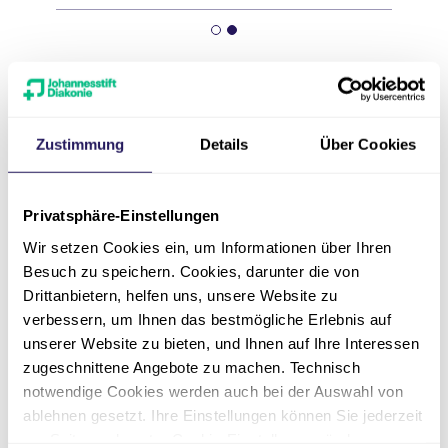
Über das Evangelische
Krankenhaus Paul
Zustimmung
Details
Über Cookies
Gerhardt Stift
Das Evangelische Krankenhaus Paul Gerhardt
Privatsphäre-Einstellungen
Stift in Lutherstadt Wittenberg ist eine
Wir setzen Cookies ein, um Informationen über Ihren
Einrichtung der Paul Gerhardt Diakonie
Besuch zu speichern. Cookies, darunter die von
Krankenhaus und Pflege GmbH in Trägerschaft
Drittanbietern, helfen uns, unsere Website zu
der Johannesstift Diakonie sowie der Paul-
verbessern, um Ihnen das bestmögliche Erlebnis auf
Gerhardt-Stiftung. Als Krankenhaus der
unserer Website zu bieten, und Ihnen auf Ihre Interessen
Basisversorgung und Akademisches
zugeschnittene Angebote zu machen. Technisch
Lehrkrankenhaus der Martin-Luther-Universität
notwendige Cookies werden auch bei der Auswahl von
Halle-Wittenberg bieten wir neben einer
ablehnen gesetzt. Ihre Einstellungen können Sie jederzeit
am Seitenende unter Cookie-Einstellungen ändern.
hochwertigen Allgemein- und Notfallversorgung