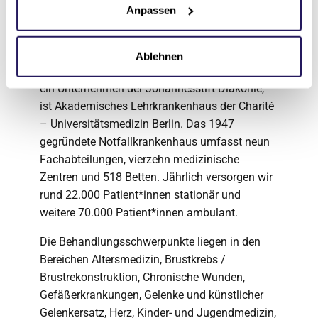
Waldkrankenhaus
Anpassen
Spandau
Ablehnen
Das Evangelische Waldkrankenhaus Spandau,
ein Unternehmen der Johannesstift Diakonie,
ist Akademisches Lehrkrankenhaus der Charité
– Universitätsmedizin Berlin. Das 1947
gegründete Notfallkrankenhaus umfasst neun
Fachabteilungen, vierzehn medizinische
Zentren und 518 Betten. Jährlich versorgen wir
rund 22.000 Patient*innen stationär und
weitere 70.000 Patient*innen ambulant.
Die Behandlungsschwerpunkte liegen in den
Bereichen Altersmedizin, Brustkrebs /
Brustrekonstruktion, Chronische Wunden,
Gefäßerkrankungen, Gelenke und künstlicher
Gelenkersatz, Herz, Kinder- und Jugendmedizin,