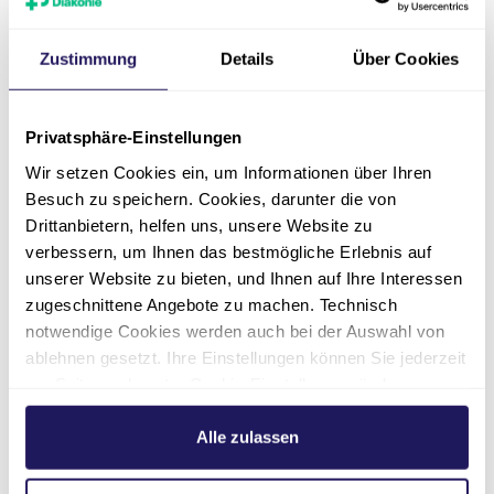
Waldkrankenhauses Spandau bedankt sich bei
allen Referent*innen und Teilnehmer*innen für
Zustimmung
Details
Über Cookies
ihren wertvollen Beitrag und freut sich auf den
nächsten Austausch.
Privatsphäre-Einstellungen
Wir setzen Cookies ein, um Informationen über Ihren
Besuch zu speichern. Cookies, darunter die von
Drittanbietern, helfen uns, unsere Website zu
verbessern, um Ihnen das bestmögliche Erlebnis auf
unserer Website zu bieten, und Ihnen auf Ihre Interessen
zugeschnittene Angebote zu machen. Technisch
notwendige Cookies werden auch bei der Auswahl von
ablehnen gesetzt. Ihre Einstellungen können Sie jederzeit
am Seitenende unter Cookie-Einstellungen ändern.
Weitere Informationen hierzu finden Sie in unserer
Datenschutzerklärung
.
Alle zulassen
Über das Evangelische