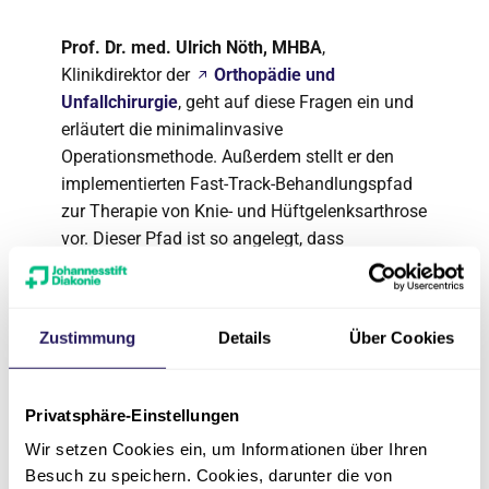
Prof. Dr. med. Ulrich Nöth, MHBA
,
Klinikdirektor der
Orthopädie und
Unfallchirurgie
, geht auf diese Fragen ein und
erläutert die minimalinvasive
Operationsmethode. Außerdem stellt er den
implementierten Fast-Track-Behandlungspfad
zur Therapie von Knie- und Hüftgelenksarthrose
vor. Dieser Pfad ist so angelegt, dass
Patient*innen bereits wenige Stunden nach
einer Operation wieder laufen können. Damit
bleiben die Muskeln gekräftigt und Krankheiten
Zustimmung
Details
Über Cookies
wie Thrombose können vermieden werden.
Im Anschluss beantworten wir gern Ihre Fragen.
Privatsphäre-Einstellungen
Wir freuen uns auf Sie!
Wir setzen Cookies ein, um Informationen über Ihren
Anmeldung
Besuch zu speichern. Cookies, darunter die von