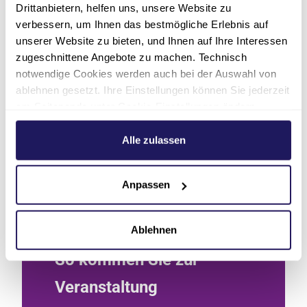
Drittanbietern, helfen uns, unsere Website zu
Die Teilnahme ist kostenlos. Für eine bessere
verbessern, um Ihnen das bestmögliche Erlebnis auf
Planung bitten wir Sie, um vorherige
unserer Website zu bieten, und Ihnen auf Ihre Interessen
Anmeldung
.
zugeschnittene Angebote zu machen. Technisch
notwendige Cookies werden auch bei der Auswahl von
ablehnen gesetzt. Ihre Einstellungen können Sie jederzeit
am Seitenende unter Cookie-Einstellungen ändern.
Weitere Informationen hierzu finden Sie in unserer
Datenschutzerklärung
.
Alle zulassen
Anpassen
Ablehnen
So kommen Sie zur
Veranstaltung