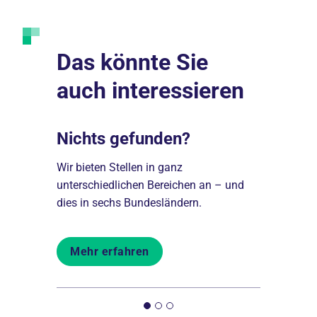
Das könnte Sie
auch interessieren
Nichts gefunden?
Darum 
igkeiten
Wir bieten Stellen in ganz
Einer der f
unterschiedlichen Bereichen an – und
Berlin und 
dies in sechs Bundesländern.
Träger im 
Mehr erfahren
Mehr er