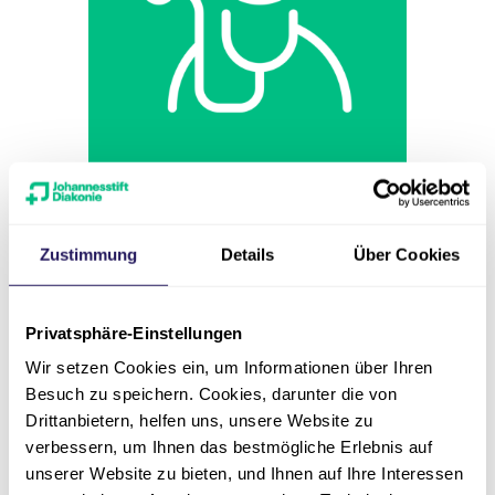
Pflege
Gesundheits- und
Krankenpfleger *in
Zustimmung
Details
Über Cookies
Intensivstation | bis 6000
€
Privatsphäre-Einstellungen
Wir setzen Cookies ein, um Informationen über Ihren
Eintrittsdatum
Besuch zu speichern. Cookies, darunter die von
nächstmöglich
Drittanbietern, helfen uns, unsere Website zu
verbessern, um Ihnen das bestmögliche Erlebnis auf
Stellenumfang
unserer Website zu bieten, und Ihnen auf Ihre Interessen
Vollzeit oder Teilzeit