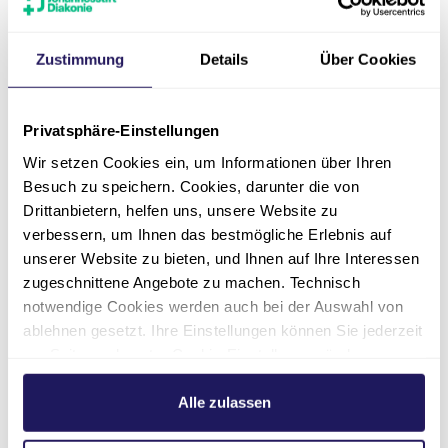
030 3702-1701
Zustimmung
Details
Über Cookies
Privatsphäre-Einstellungen
Weitere
Wir setzen Cookies ein, um Informationen über Ihren
Besuch zu speichern. Cookies, darunter die von
Stellenangebote
Drittanbietern, helfen uns, unsere Website zu
verbessern, um Ihnen das bestmögliche Erlebnis auf
unserer Website zu bieten, und Ihnen auf Ihre Interessen
zugeschnittene Angebote zu machen. Technisch
notwendige Cookies werden auch bei der Auswahl von
ablehnen gesetzt. Ihre Einstellungen können Sie jederzeit
am Seitenende unter Cookie-Einstellungen ändern.
Weitere Informationen hierzu finden Sie in unserer
Datenschutzerklärung
.
Alle zulassen