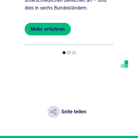
unterschiedlichen Bereichen an – und
Berlin und 
dies in sechs Bundesländern.
Träger im 
Mehr erfahren
Mehr er
Seite teilen