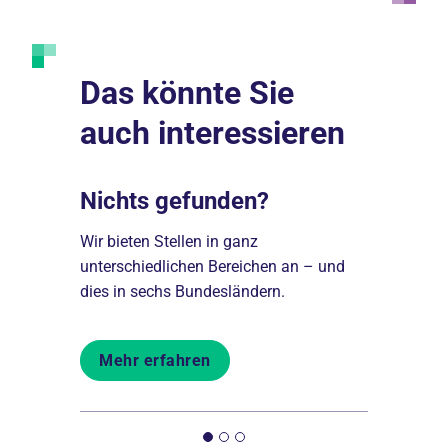
Das könnte Sie
auch interessieren
Nichts gefunden?
Darum 
igkeiten
Wir bieten Stellen in ganz
Einer der f
unterschiedlichen Bereichen an – und
Berlin und 
dies in sechs Bundesländern.
Träger im 
Mehr erfahren
Mehr er