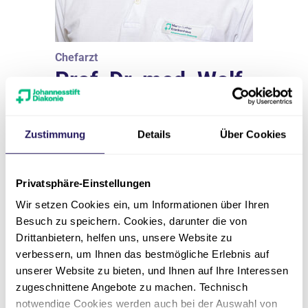
Chefarzt
Prof. Dr. med. Wolf
Petersen
Zustimmung
Details
Über Cookies
Martin Luther Krankenhaus | Klinik
für Orthopädie und Unfallchirurgie
Facharzt für Orthopädie und
Privatsphäre-Einstellungen
Unfallchirurgie, Spezielle Unfallchirurgie,
Wir setzen Cookies ein, um Informationen über Ihren
Sportmedizin, Physikalische Therapie
Besuch zu speichern. Cookies, darunter die von
Drittanbietern, helfen uns, unsere Website zu
Ärztliche Leitung
verbessern, um Ihnen das bestmögliche Erlebnis auf
unserer Website zu bieten, und Ihnen auf Ihre Interessen
030 8955-3025
zugeschnittene Angebote zu machen. Technisch
notwendige Cookies werden auch bei der Auswahl von