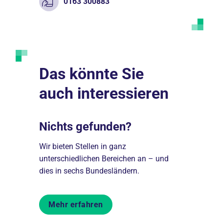
0163 300883
Das könnte Sie
auch interessieren
Nichts gefunden?
Darum 
igkeiten
Wir bieten Stellen in ganz
Einer der f
unterschiedlichen Bereichen an – und
Berlin und 
dies in sechs Bundesländern.
Träger im 
Mehr erfahren
Mehr er