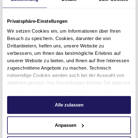
Ja, ich will!
Privatsphäre-Einstellungen
Gutes tun. Jeden Tag. Dann bewerben
Sie sich jetzt direkt online und werden
Wir setzen Cookies ein, um Informationen über Ihren
Sie Teil der Johannesstift Diakonie.
Besuch zu speichern. Cookies, darunter die von
Drittanbietern, helfen uns, unsere Website zu
Jetzt bewerben
verbessern, um Ihnen das bestmögliche Erlebnis auf
unserer Website zu bieten, und Ihnen auf Ihre Interessen
zugeschnittene Angebote zu machen. Technisch
notwendige Cookies werden auch bei der Auswahl von
ablehnen gesetzt. Ihre Einstellungen können Sie jederzeit
Möglich ist das bis zum 31.08.2026. Alternativ
am Seitenende unter Cookie-Einstellungen ändern.
zur unkomplizierten Online-Bewerbung können
Weitere Informationen hierzu finden Sie in unserer
Sie uns Ihre Unterlagen auch per E-Mail unter
Datenschutzerklärung
.
Alle zulassen
Angabe der Jobnummer PRS_006598
zusenden.
Anpassen
Johannesstift Diakonie Proclusio
Team Personal Proclusio |