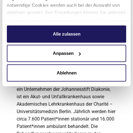
Schwangerschaft und Geburt.
notwendige Cookies werden auch bei der Auswahl von
ablehnen gesetzt. Ihre Einstellungen können Sie jederzeit
Das Martin Luther Krankenhaus betreibt
am Seitenende unter Cookie-Einstellungen ändern.
gemeinsam mit dem Evangelischen
Weitere Informationen hierzu finden Sie in unserer
Waldkrankenhaus die Schule für Gesundheits-
Datenschutzerklärung
.
Alle zulassen
und Krankenpflege. Diese fungiert auch als
Ausbildungsstätte des Krankenhauses.
Anpassen
Über die Evangelische
Elisabeth Klinik
Ablehnen
Die Evangelische Elisabeth Klinik in Berlin-Mitte,
ein Unternehmen der Johannesstift Diakonie,
ist ein Akut- und Unfallkrankenhaus sowie
Akademisches Lehrkrankenhaus der Charité –
Universitätsmedizin Berlin. Jährlich werden hier
circa 7.600 Patient*innen stationär und 16.000
Patient*innen ambulant behandelt. Die