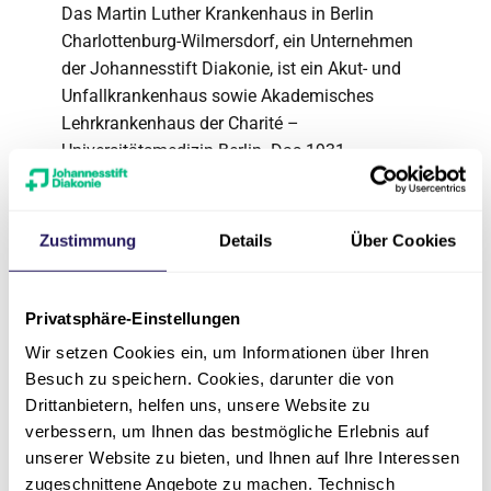
Das Martin Luther Krankenhaus in Berlin
Charlottenburg-Wilmersdorf, ein Unternehmen
der Johannesstift Diakonie, ist ein Akut- und
Unfallkrankenhaus sowie Akademisches
Lehrkrankenhaus der Charité –
Universitätsmedizin Berlin. Das 1931
gegründete Haus verfügt über 260 Betten.
Jährlich werden in den neun Kliniken und
seinen zertifizierten Zentren circa 15.000
Zustimmung
Details
Über Cookies
Patient*innen stationär und 21.000
Patient*innen ambulant versorgt.
Privatsphäre-Einstellungen
Die Behandlungsschwerpunkte liegen in den
Wir setzen Cookies ein, um Informationen über Ihren
Bereichen Brustkrebs / Brustrekonstruktion,
Besuch zu speichern. Cookies, darunter die von
Gynäkologische Krebserkrankungen,
Drittanbietern, helfen uns, unsere Website zu
Chronische Wunden, Diabetes,
verbessern, um Ihnen das bestmögliche Erlebnis auf
Gefäßerkrankungen, Herz, Magen / Darm,
unserer Website zu bieten, und Ihnen auf Ihre Interessen
Gelenke, Rücken, Sport und Unfälle,
zugeschnittene Angebote zu machen. Technisch